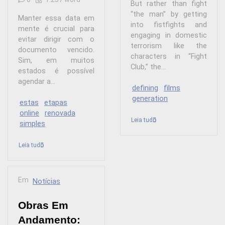
But rather than fight
“the man” by getting
Manter essa data em
into fistfights and
mente é crucial para
engaging in domestic
evitar dirigir com o
terrorism like the
documento vencido.
characters in “Fight
Sim, em muitos
Club,” the...
estados é possível
agendar a...
defining
films
generation
estas
etapas
online
renovada
Leia tudo
simples
Leia tudo
Em
Notícias
Obras Em
Andamento: