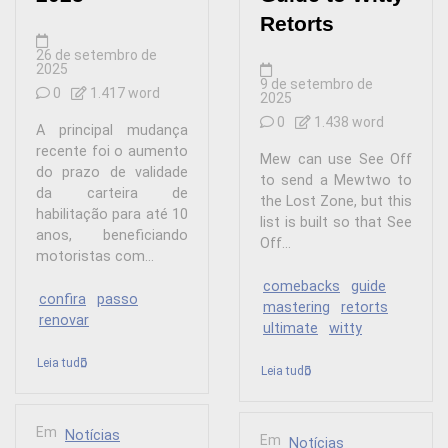
Retorts
26 de setembro de
2025
9 de setembro de
0
1.417 word
2025
0
1.438 word
A principal mudança
recente foi o aumento
Mew can use See Off
do prazo de validade
to send a Mewtwo to
da carteira de
the Lost Zone, but this
habilitação para até 10
list is built so that See
anos, beneficiando
Off...
motoristas com...
comebacks
guide
confira
passo
mastering
retorts
renovar
ultimate
witty
Leia tudo
Leia tudo
Em
Notícias
Em
Notícias