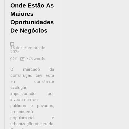
Onde Estão As
Maiores
Oportunidades
De Negócios
15 de setembro de
2025
0
775 words
O mercado da
construção civil está
em constante
evolução,
impulsionado por
investimentos
públicos e privados,
crescimento
populacional e
urbanização acelerada.