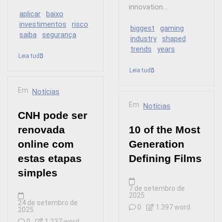
innovation...
aplicar
baixo
investimentos
risco
biggest
gaming
saiba
segurança
industry
shaped
trends
years
Leia tudo
Leia tudo
Em
Notícias
Em
Notícias
CNH pode ser
renovada
10 of the Most
online com
Generation
estas etapas
Defining Films
simples
7 de setembro de
2025
24 de setembro de
0
1.397 word
2025
0
1.237 word