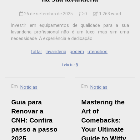
26 de setembro de 2025
0
1.263 word
Investir em equipamentos de qualidade para a sua
lavanderia profissional não é um luxo, mas sim uma
necessidade. A experiência e dedicação...
faltar
lavanderia
podem
utensílios
Leia tudo
Em
Em
Notícias
Notícias
Guia para
Mastering the
Renovar a
Art of
CNH: Confira
Comebacks:
passo a passo
Your Ultimate
2025
Guide to Witty