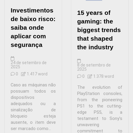
Investimentos
15 years of
de baixo risco:
gaming: the
saiba onde
biggest trends
aplicar com
that shaped
segurança
the industry
24 de setembro de
8 de setembro de
2025
2025
0
1.417 word
0
1.378 word
Caso as máquinas não
The evolution of
possuam todos os
PlayStation consoles,
dispositivos
from the pioneering
adequados ou a
PS1 to the cutting-
sinalização de
edge PS5, is a
bloqueio esteja
testament to Sony’s
ausente, o item deve
unwavering
ser marcado como...
commitment to