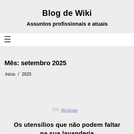
Pular
para
o
Blog de Wiki
conteúdo
Assuntos profissionais e atuais
Mês:
setembro 2025
Início
2025
Em
Notícias
Os utensílios que não podem faltar
na sua lavanderia