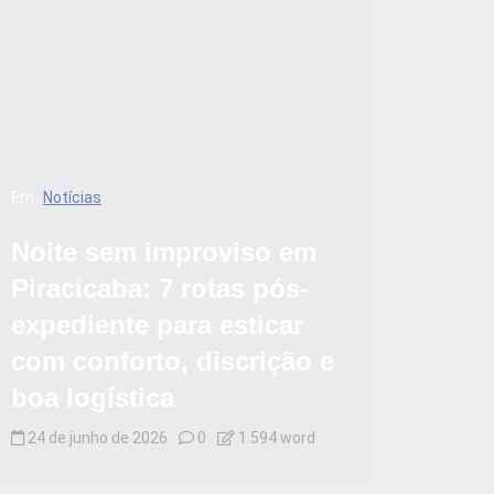
Em
Notícias
Noite sem improviso em
Piracicaba: 7 rotas pós-
expediente para esticar
com conforto, discrição e
boa logística
24 de junho de 2026
0
1.594 word