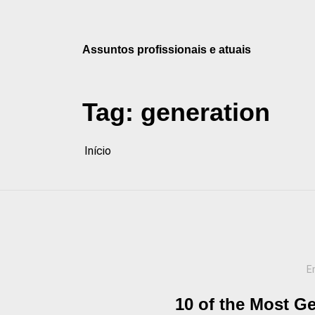
Pular
para
o
Assuntos profissionais e atuais
conteúdo
Tag:
generation
Início
E
10 of the Most G