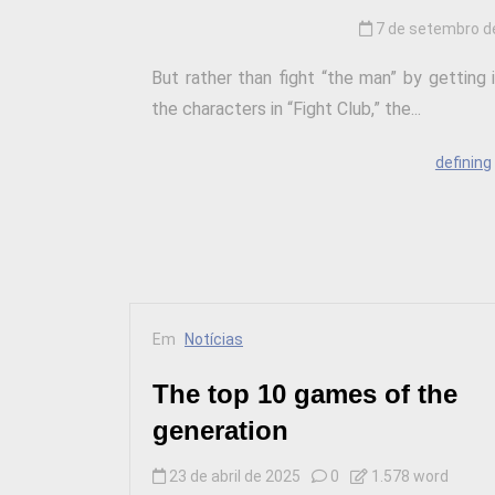
7 de setembro d
But rather than fight “the man” by getting 
the characters in “Fight Club,” the...
defining
Em
Notícias
The top 10 games of the
generation
23 de abril de 2025
0
1.578 word