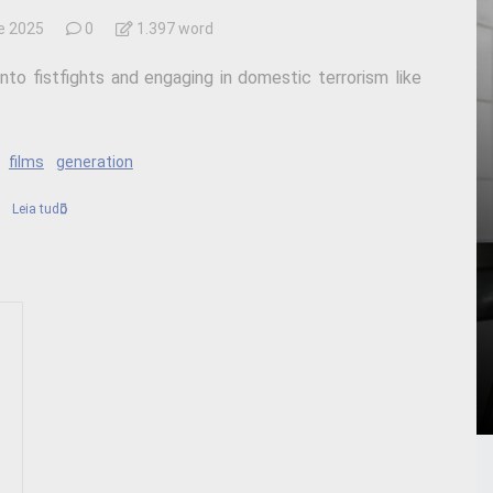
e 2025
0
1.397 word
into fistfights and engaging in domestic terrorism like
films
generation
Leia tudo