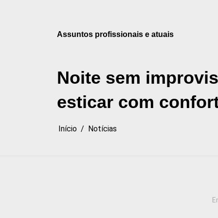
Pular
para
o
Assuntos profissionais e atuais
conteúdo
Noite sem improvis
esticar com confort
Início
Notícias
E