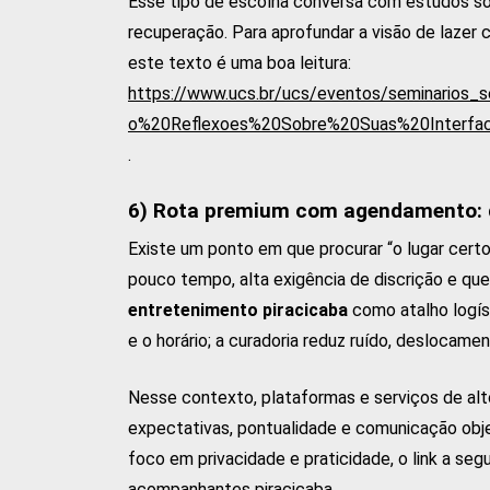
Esse tipo de escolha conversa com estudos so
recuperação. Para aprofundar a visão de lazer 
este texto é uma boa leitura:
https://www.ucs.br/ucs/eventos/seminarios_
o%20Reflexoes%20Sobre%20Suas%20Interfac
.
6) Rota premium com agendamento: q
Existe um ponto em que procurar “o lugar certo
pouco tempo, alta exigência de discrição e quer
entretenimento piracicaba
como atalho logíst
e o horário; a curadoria reduz ruído, deslocam
Nesse contexto, plataformas e serviços de al
expectativas, pontualidade e comunicação ob
foco em privacidade e praticidade, o link a seg
acompanhantes piracicaba
.