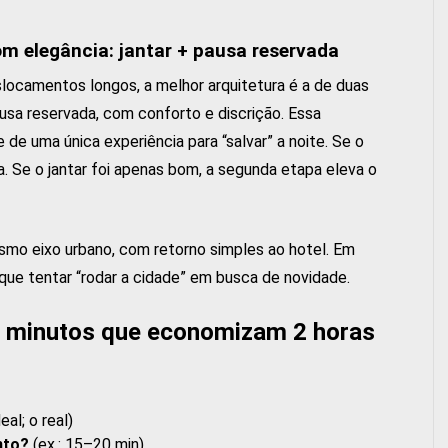
om elegância: jantar + pausa reservada
slocamentos longos, a melhor arquitetura é a de duas
ausa reservada, com conforto e discrição. Essa
e uma única experiência para “salvar” a noite. Se o
a. Se o jantar foi apenas bom, a segunda etapa eleva o
mo eixo urbano, com retorno simples ao hotel. Em
 que tentar “rodar a cidade” em busca de novidade.
0 minutos que economizam 2 horas
eal; o real)
nto?
(ex.: 15–20 min)