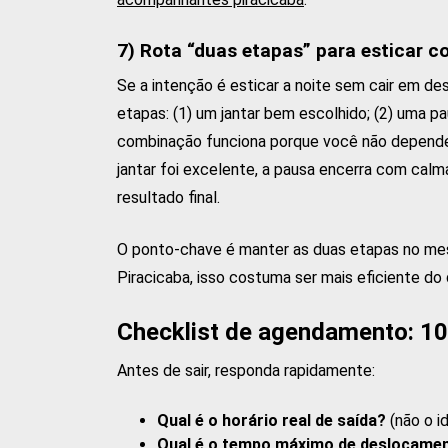
7) Rota “duas etapas” para esticar c
Se a intenção é esticar a noite sem cair em de
etapas: (1) um jantar bem escolhido; (2) uma p
combinação funciona porque você não depende d
jantar foi excelente, a pausa encerra com calm
resultado final.
O ponto-chave é manter as duas etapas no mes
Piracicaba, isso costuma ser mais eficiente do
Checklist de agendamento: 1
Antes de sair, responda rapidamente:
Qual é o horário real de saída?
(não o id
Qual é o tempo máximo de deslocame