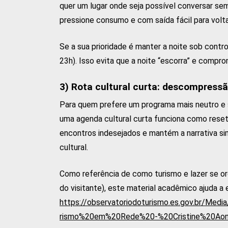
quer um lugar onde seja possível conversar s
pressione consumo e com saída fácil para volta
Se a sua prioridade é manter a noite sob contro
23h). Isso evita que a noite “escorra” e compro
3) Rota cultural curta: descompress
Para quem prefere um programa mais neutro e s
uma agenda cultural curta funciona como reset
encontros indesejados e mantém a narrativa si
cultural.
Como referência de como turismo e lazer se or
do visitante), este material acadêmico ajuda a e
https://observatoriodoturismo.es.gov.br/Medi
rismo%20em%20Rede%20-%20Cristine%20Aoni