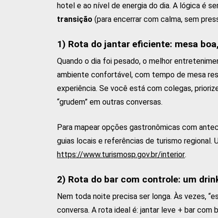
hotel e ao nível de energia do dia. A lógica é
transição
(para encerrar com calma, sem press
1) Rota do jantar eficiente: mesa bo
Quando o dia foi pesado, o melhor entretenimen
ambiente confortável, com tempo de mesa respe
experiência. Se você está com colegas, prioriz
“grudem” em outras conversas.
Para mapear opções gastronômicas com anteced
guias locais e referências de turismo regional.
https://www.turismosp.gov.br/interior
.
2) Rota do bar com controle: um dri
Nem toda noite precisa ser longa. Às vezes, “e
conversa. A rota ideal é: jantar leve + bar com