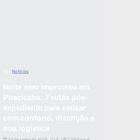
Em
Notícias
Noite sem improviso em
Piracicaba: 7 rotas pós-
expediente para esticar
com conforto, discrição e
boa logística
24 de junho de 2026
0
1.594 word