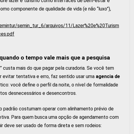
bre lazer e turismo como interfaces de bem-estar e
como componente de qualidade de vida (e não “luxo”),
semintur/semin_tur_6/arquivos/11/Lazer%20e%20Turism
es.pdf
uando o tempo vale mais que a pesquisa
” custa mais do que pagar pela curadoria. Se você tem
 evitar tentativa e erro, faz sentido usar uma
agencia de
ico: você define o perfil da noite, o nível de formalidade
entos desnecessários e desencontros.
to padrão costumam operar com alinhamento prévio de
jetiva. Para quem busca uma opção de agendamento com
uir deve ser usado de forma direta e sem rodeios: