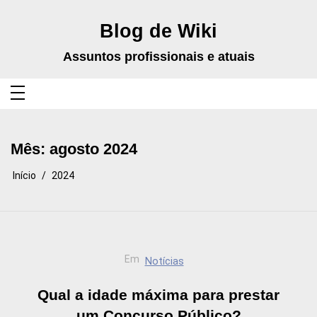
Pular
para
o
Blog de Wiki
conteúdo
Assuntos profissionais e atuais
Mês:
agosto 2024
Início
2024
Em
Notícias
Qual a idade máxima para prestar
um Concurso Público?