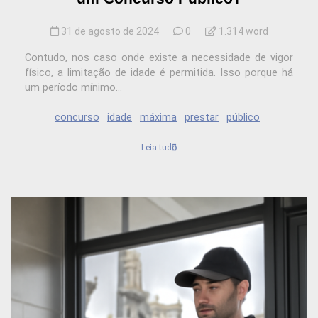
31 de agosto de 2024
0
1.314 word
Contudo, nos caso onde existe a necessidade de vigor
físico, a limitação de idade é permitida. Isso porque há
um período mínimo...
concurso
idade
máxima
prestar
público
Leia tudo