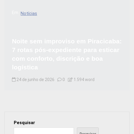
Em
Notícias
Noite sem improviso em Piracicaba:
7 rotas pós-expediente para esticar
com conforto, discrição e boa
logística
24 de junho de 2026
0
1.594 word
Pesquisar
Pesquisar