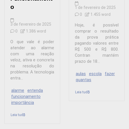
o
1 de fevereiro de 2025
0
1.455 word
3 de fevereiro de 2025
Hoje, é possível
0
1.386 word
comprar o resultado
da prova prática
O que vale é poder
pagando valores entre
atender ao alarme
R$ 500 e R$ 800.
com uma reação
Contran mantém
veloz, ativa e concreta
prazo de 18...
na resolução do
problema. A tecnologia
aulas
escola
fazer
entra...
quantas
alarme
entenda
Leia tudo
funcionamento
importância
Leia tudo