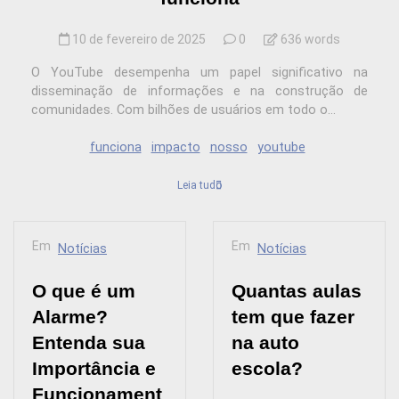
10 de fevereiro de 2025
0
636 words
O YouTube desempenha um papel significativo na
disseminação de informações e na construção de
comunidades. Com bilhões de usuários em todo o...
funciona
impacto
nosso
youtube
Leia tudo
Em
Em
Notícias
Notícias
O que é um
Quantas aulas
Alarme?
tem que fazer
Entenda sua
na auto
Importância e
escola?
Funcionament