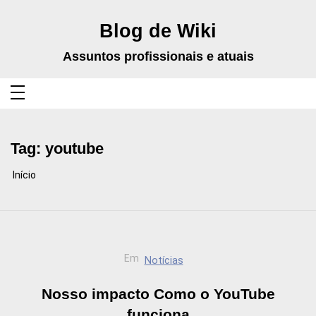
Pular
para
o
Blog de Wiki
conteúdo
Assuntos profissionais e atuais
Tag:
youtube
Início
Em
Notícias
Nosso impacto Como o YouTube
funciona