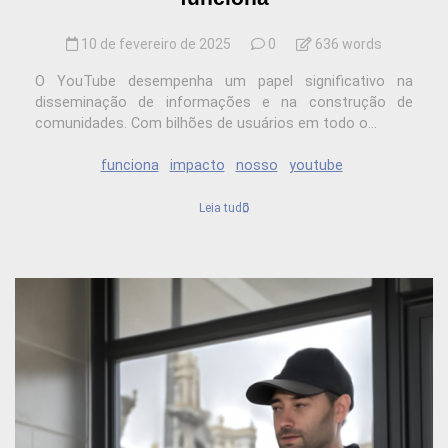
10 de fevereiro de 2025
0
636 words
O YouTube desempenha um papel significativo na
disseminação de informações e na construção de
comunidades. Com bilhões de usuários em todo o...
funciona
impacto
nosso
youtube
Leia tudo