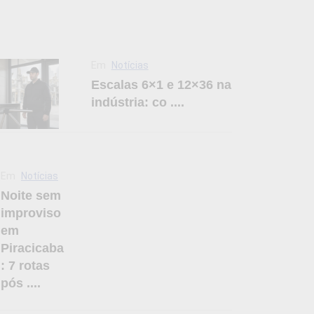
Em
Notícias
Escalas 6×1 e 12×36 na
2×36 na indústria:
indústria: co ....
a cobertura vira
a e falha de
Em
Notícias
1.316 word
Noite sem
improviso
de escalas mal planejadas (6x1,
em
mpeza e como reduzir riscos com
Piracicaba
: 7 rotas
pós ....