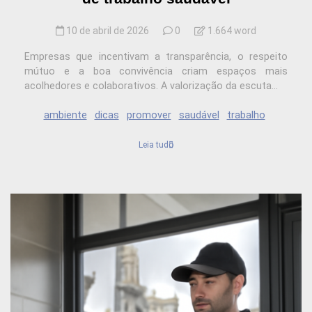
10 de abril de 2026
0
1.664 word
Empresas que incentivam a transparência, o respeito
mútuo e a boa convivência criam espaços mais
acolhedores e colaborativos. A valorização da escuta...
ambiente
dicas
promover
saudável
trabalho
Leia tudo