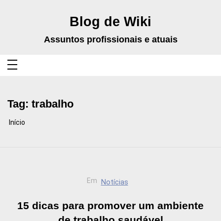
Pular
para
o
Blog de Wiki
conteúdo
Assuntos profissionais e atuais
Tag:
trabalho
Início
Em
Notícias
15 dicas para promover um ambiente
de trabalho saudável