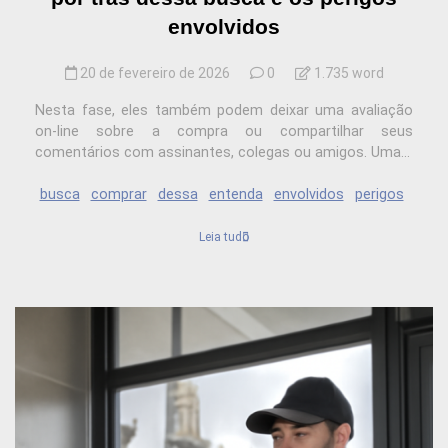
envolvidos
20 de fevereiro de 2026
0
1.735 word
Nesta fase, eles também podem deixar uma avaliação
on-line sobre a compra ou compartilhar seus
comentários com assinantes, colegas ou amigos. Uma...
busca
comprar
dessa
entenda
envolvidos
perigos
Leia tudo