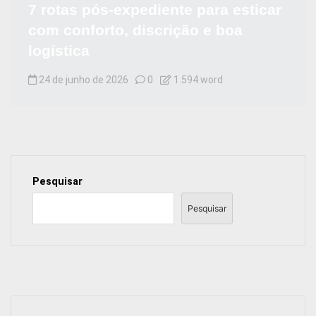
7 rotas pós-expediente para esticar
com conforto, discrição e boa
logística
24 de junho de 2026
0
1.594 word
Pesquisar
Pesquisar