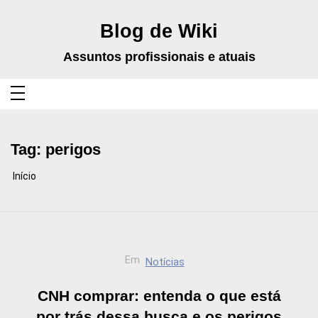
Pular
para
o
Blog de Wiki
conteúdo
Assuntos profissionais e atuais
Tag:
perigos
Início
Em
Notícias
CNH comprar: entenda o que está
por trás dessa busca e os perigos