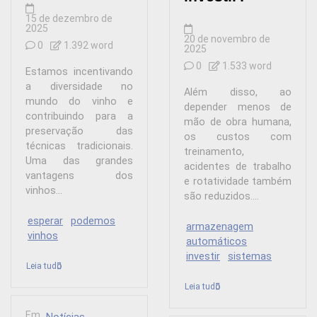
15 de dezembro de
2025
20 de novembro de
0
1.392 word
2025
0
1.533 word
Estamos incentivando
a diversidade no
Além disso, ao
mundo do vinho e
depender menos de
contribuindo para a
mão de obra humana,
preservação das
os custos com
técnicas tradicionais.
treinamento,
Uma das grandes
acidentes de trabalho
vantagens dos
e rotatividade também
vinhos...
são reduzidos....
esperar
podemos
armazenagem
vinhos
automáticos
investir
sistemas
Leia tudo
Leia tudo
Em