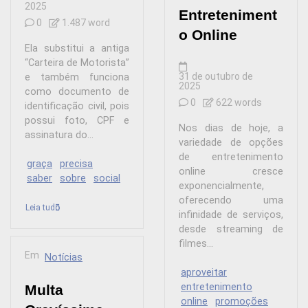
2025
Entreteniment
0
1.487 word
o Online
Ela substitui a antiga
“Carteira de Motorista”
31 de outubro de
e também funciona
2025
como documento de
0
622 words
identificação civil, pois
possui foto, CPF e
Nos dias de hoje, a
assinatura do...
variedade de opções
de entretenimento
graça
precisa
online cresce
saber
sobre
social
exponencialmente,
oferecendo uma
Leia tudo
infinidade de serviços,
desde streaming de
filmes...
Em
Notícias
aproveitar
entretenimento
Multa
online
promoções