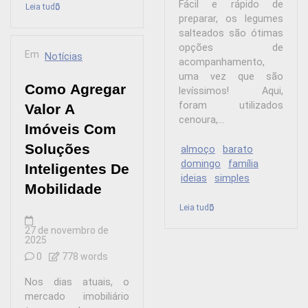
Fácil e rápido de
Leia tudo
preparar, os legumes
salteados são ótimas
opções de
Em
Notícias
acompanhamento,
uma vez que são
Como Agregar
levíssimos! Aqui,
foram utilizados
Valor A
cenoura,...
Imóveis Com
Soluções
almoço
barato
domingo
família
Inteligentes De
ideias
simples
Mobilidade
Leia tudo
27 de novembro de
2025
0
778 words
Nos dias atuais, o
mercado imobiliário