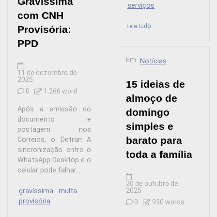
Gravíssima
serviços
com CNH
Leia tudo
Provisória:
PPD
Em
Notícias
11 de dezembro de
2025
15 ideias de
0
1.266 word
almoço de
Após a emissão do
domingo
documento e
simples e
postagem nos
barato para
Correios, o Detran A
sincronização entre o
toda a família
WhatsApp Desktop e o
celular pode falhar...
20 de outubro de
2025
gravíssima
multa
provisória
0
930 words