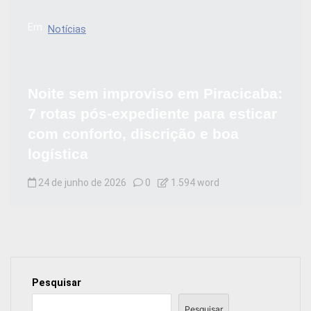
Em
Notícias
Noite sem improviso em Piracicaba:
7 rotas pós-expediente para esticar
com conforto, discrição e boa
logística
24 de junho de 2026
0
1.594 word
Pesquisar
Pesquisar