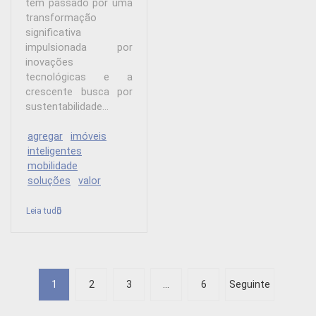
tem passado por uma
transformação
significativa
impulsionada por
inovações
tecnológicas e a
crescente busca por
sustentabilidade...
agregar
imóveis
inteligentes
mobilidade
soluções
valor
Leia tudo
P
1
2
3
…
6
Seguinte
a