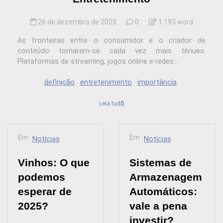
26 de dezembro de 2025
0
1.193 word
As fronteiras entre o consumidor e o criador de
conteúdo tornaram-se cada vez mais tênues.
Plataformas de streaming, jogos online e redes...
definição
entretenimento
importância
Leia tudo
Em
Em
Notícias
Notícias
Vinhos: O que
Sistemas de
podemos
Armazenagem
esperar de
Automáticos:
2025?
vale a pena
investir?