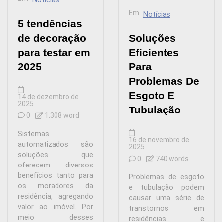
Notícias
Em
Notícias
5 tendências
de decoração
Soluções
para testar em
Eficientes
2025
Para
Problemas De
Esgoto E
14 de dezembro de
2025
Tubulação
0
1.308 word
Sistemas
16 de novembro de
automatizados são
2025
soluções que
0
740 words
oferecem diversos
benefícios tanto para
Problemas de esgoto
os moradores da
e tubulação podem
residência, agregando
causar uma série de
valor ao imóvel. Por
transtornos em
meio desses
residências e