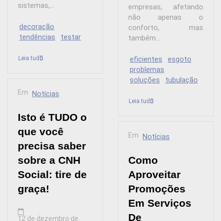
sistemas,...
empresas, afetando
não apenas o
decoração
conforto, mas
tendências
testar
também...
Leia tudo
eficientes
esgoto
problemas
soluções
tubulação
Em
Notícias
Leia tudo
Isto é TUDO o
que você
Em
Notícias
precisa saber
sobre a CNH
Como
Social: tire de
Aproveitar
graça!
Promoções
Em Serviços
De
12 de dezembro de