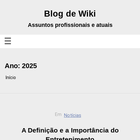
Pular
para
o
Blog de Wiki
conteúdo
Assuntos profissionais e atuais
Ano:
2025
Início
Em
Notícias
A Definição e a Importância do
Entretenimento