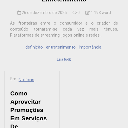
26 de dezembro de 2025
0
1.193 word
As fronteiras entre o consumidor e o criador de
conteúdo tornaram-se cada vez mais tênues.
Plataformas de streaming, jogos online e redes...
definição
entretenimento
importância
Leia tudo
Em
Notícias
Como
Aproveitar
Promoções
Em Serviços
De