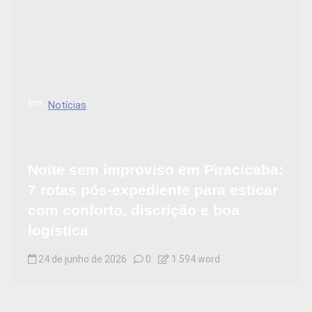
Em
Notícias
Noite sem improviso em Piracicaba:
7 rotas pós-expediente para esticar
com conforto, discrição e boa
logística
24 de junho de 2026
0
1.594 word