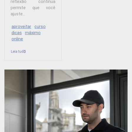
reflexão contínua
permite que você
ajuste...
aproveitar
curso
dicas
máximo
online
Leia tudo