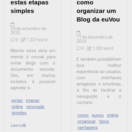
estas etapas
como
simples
organizar um
Blog da euVou
24 de setembro de
2025
17 de dezembro de
0
1.237 word
2024
0
1.320 word
Manter essa data em
mente é crucial para
E também possibilitam
evitar dirigir com o
boa melhor
documento vencido.
experiência ao usuário,
Sim, em muitos
com interfaces
estados é possível
amigáveis e intuitivas,
agendar a...
a fim de facilitar a
navegação e o
estas
etapas
contato...
online
renovada
simples
curso
euvou
online
organizar
tipos
Leia tudo
vantagens