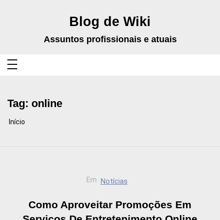
Pular
para
o
Blog de Wiki
conteúdo
Assuntos profissionais e atuais
Tag:
online
Início
Em
Notícias
Como Aproveitar Promoções Em
Serviços De Entretenimento Online