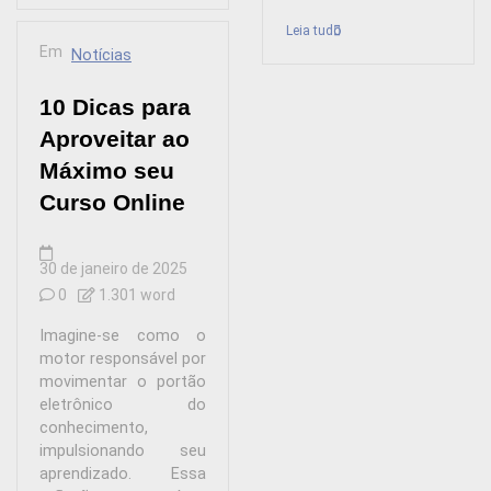
Leia tudo
Em
Notícias
10 Dicas para
Aproveitar ao
Máximo seu
Curso Online
30 de janeiro de 2025
0
1.301 word
Imagine-se como o
motor responsável por
movimentar o portão
eletrônico do
conhecimento,
impulsionando seu
aprendizado. Essa