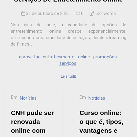
31 de outubro de 2025
0
622 words
Nos dias de hoje, a variedade de opções de
entretenimento online cresce exponencialmente,
oferecendo uma infinidade de serviços, desde streaming
de filmes...
aproveitar
entretenimento
online
promoções
serviços
Leia tudo
Em
Em
Notícias
Notícias
CNH pode ser
Curso online:
renovada
o que é, tipos,
online com
vantagens e