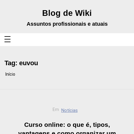
Pular
para
o
Blog de Wiki
conteúdo
Assuntos profissionais e atuais
Tag:
euvou
Início
Em
Notícias
Curso online: o que é, tipos,
vantagens e como organizar um