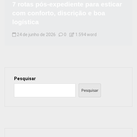
7 rotas pós-expediente para esticar
com conforto, discrição e boa
logística
24 de junho de 2026
0
1.594 word
Pesquisar
Pesquisar