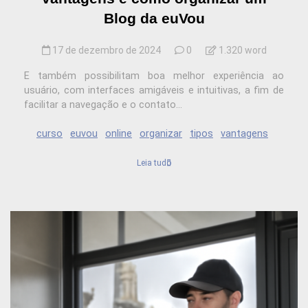
Blog da euVou
17 de dezembro de 2024
0
1.320 word
E também possibilitam boa melhor experiência ao
usuário, com interfaces amigáveis e intuitivas, a fim de
facilitar a navegação e o contato...
curso
euvou
online
organizar
tipos
vantagens
Leia tudo