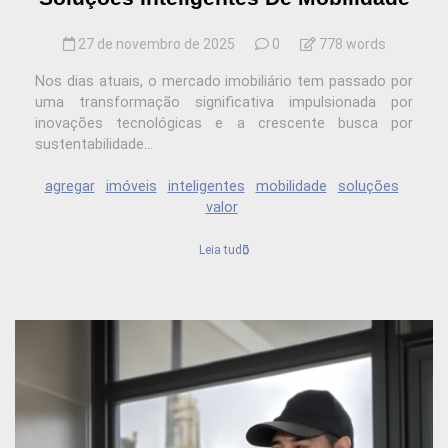
27 de novembro de 2025
0
778 words
Nos dias atuais, o mercado imobiliário tem passado por
uma transformação significativa impulsionada por
inovações tecnológicas e a crescente busca por
sustentabilidade...
agregar
imóveis
inteligentes
mobilidade
soluções
valor
Leia tudo