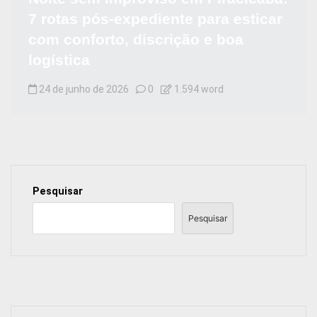
7 rotas pós-expediente para esticar
com conforto, discrição e boa
logística
24 de junho de 2026
0
1.594 word
Pesquisar
Pesquisar