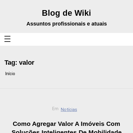
Pular
para
o
Blog de Wiki
conteúdo
Assuntos profissionais e atuais
Tag:
valor
Início
Em
Notícias
Como Agregar Valor A Imóveis Com
Soluções Inteligentes De Mobilidade