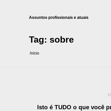
Pular
para
o
Assuntos profissionais e atuais
conteúdo
Tag:
sobre
Início
E
Isto é TUDO o que você p