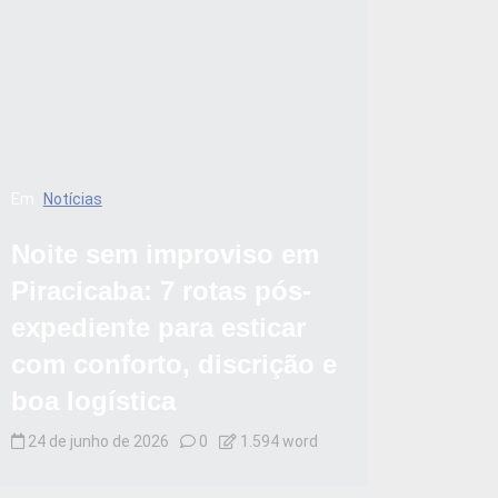
Em
Notícias
Noite sem improviso em
Piracicaba: 7 rotas pós-
expediente para esticar
com conforto, discrição e
boa logística
24 de junho de 2026
0
1.594 word