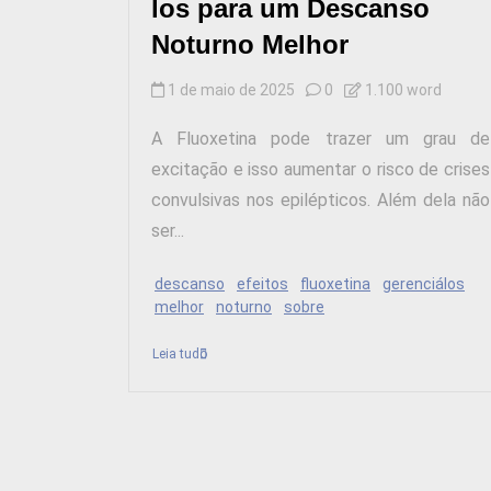
los para um Descanso
Noturno Melhor
1 de maio de 2025
0
1.100 word
A Fluoxetina pode trazer um grau de
excitação e isso aumentar o risco de crises
convulsivas nos epilépticos. Além dela não
ser...
descanso
efeitos
fluoxetina
gerenciálos
melhor
noturno
sobre
Leia tudo