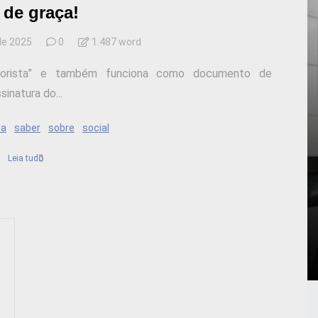
e de graça!
de 2025
0
1.487 word
Motorista” e também funciona como documento de
sinatura do...
sa
saber
sobre
social
Leia tudo