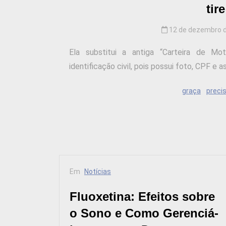
tir
12 de dezembro 
Ela substitui a antiga “Carteira de 
identificação civil, pois possui foto, CPF e as
graça
preci
Em
Notícias
Fluoxetina: Efeitos sobre
o Sono e Como Gerenciá-