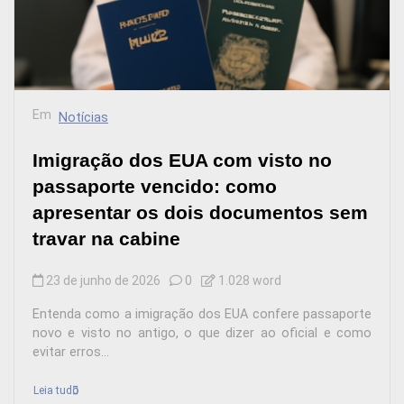
Em
Notícias
Imigração dos EUA com visto no
passaporte vencido: como
apresentar os dois documentos sem
travar na cabine
23 de junho de 2026
0
1.028 word
Entenda como a imigração dos EUA confere passaporte
novo e visto no antigo, o que dizer ao oficial e como
evitar erros...
Leia tudo