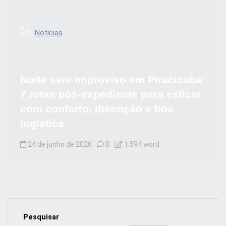
Em
Notícias
Noite sem improviso em Piracicaba:
7 rotas pós-expediente para esticar
com conforto, discrição e boa
logística
24 de junho de 2026
0
1.594 word
Pesquisar