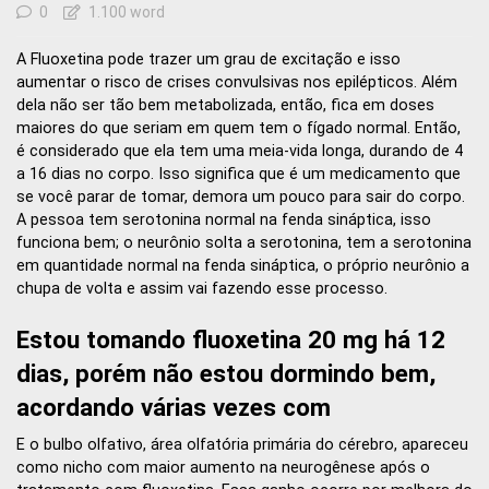
0
1.100 word
A Fluoxetina pode trazer um grau de excitação e isso
aumentar o risco de crises convulsivas nos epilépticos. Além
dela não ser tão bem metabolizada, então, fica em doses
maiores do que seriam em quem tem o fígado normal. Então,
é considerado que ela tem uma meia-vida longa, durando de 4
a 16 dias no corpo. Isso significa que é um medicamento que
se você parar de tomar, demora um pouco para sair do corpo.
A pessoa tem serotonina normal na fenda sináptica, isso
funciona bem; o neurônio solta a serotonina, tem a serotonina
em quantidade normal na fenda sináptica, o próprio neurônio a
chupa de volta e assim vai fazendo esse processo.
Estou tomando fluoxetina 20 mg há 12
dias, porém não estou dormindo bem,
acordando várias vezes com
E o bulbo olfativo, área olfatória primária do cérebro, apareceu
como nicho com maior aumento na neurogênese após o