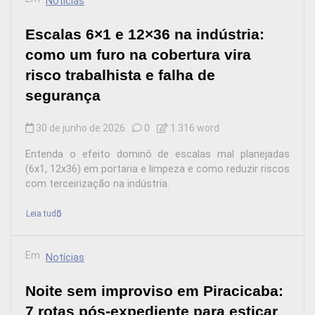
Notícias
Escalas 6×1 e 12×36 na indústria:
como um furo na cobertura vira
risco trabalhista e falha de
segurança
30 de junho de 2026
0
1.316 word
Entenda o efeito dominó de escalas mal planejadas
(6x1, 12x36) em portaria e limpeza e como reduzir riscos
com terceirização na indústria.
Leia tudo
Em
Notícias
Noite sem improviso em Piracicaba:
7 rotas pós-expediente para esticar