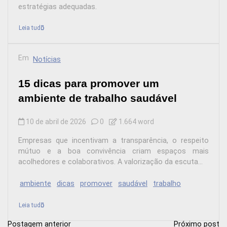
estratégias adequadas.
Leia tudo
Em
Notícias
15 dicas para promover um
ambiente de trabalho saudável
10 de abril de 2026
0
1.664 word
Empresas que incentivam a transparência, o respeito
mútuo e a boa convivência criam espaços mais
acolhedores e colaborativos. A valorização da escuta...
ambiente
dicas
promover
saudável
trabalho
Leia tudo
Postagem anterior
Próximo post