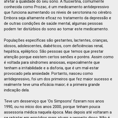
afetar a qualidade do seu sono. A fluoxetina, comumente
conhecida como Prozac, é um medicamento antidepressivo
que funciona aumentando os níveis de serotonina no cérebro.
Embora seja altamente eficaz no tratamento da depressão e
de outras condições de saúde mental, algumas pessoas
podem ter distúrbios do sono ao tomar este medicamento.
Populações específicas são gestantes, lactentes, crianças,
idosos, adolescentes, diabéticos, com deficiências renal,
hepática, epiléptico. São pessoas que temos que prestar
atenção porque existem certos senões e poréns. Assim como
é voltada para síndromes ansiosas, especialmente que
tenham a irritabilidade e a disforia, que é um mal-estar
provocado pela ansiedade. Portanto, nasceu como
antidepressivo, foi um dos primeiros que fez maior sucesso e
realmente teve uma eficácia maior; é a primeira grande
indicação dela.
Teve um desserviço que ‘Os Simpsons’ fizeram nos anos
1990, ou no início dos anos 2000, porque tinham pouca
assessoria médica naquela época. Mas depois até voltaram a
se retratar em episódios mais atuais a respeito disso. Não é