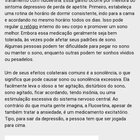
tratamento com fluoxetina. Essa ganho ocorre por melhora do
sintoma depressivo de perda de apetite. Primeiro, estabeleça
uma rotina de horário de dormir consistente, indo para a cama
e acordando no mesmo horário todos os dias. Isso pode
regular
o relógio
interno do seu corpo e promover um sono
melhor. Embora essa medicação geralmente seja bem
tolerada, às vezes pode afetar seus padrões de sono.
Algumas pessoas podem ter dificuldade para pegar no sono
ou manter o sono, enquanto outras podem ter sonhos vívidos
ou pesadelos.
Um de seus efeitos colaterais comuns é a sonolência, o que
significa que pode causar sono ou sonolência excessiva. Ela
facilmente leva o idoso a ter agitação, distúrbios do sono,
sono agitado, ficar acordando, tendo insônia, ou uma
estimulação excessiva do sistema nervoso central. Ao
contrário do que muita gente imagina, a Fluoxetina, apesar de
também tratar a ansiedade, é um medicamento excitatório.
Tipo, para sair da depressão, a pessoa tem que ser jogada
para cima.