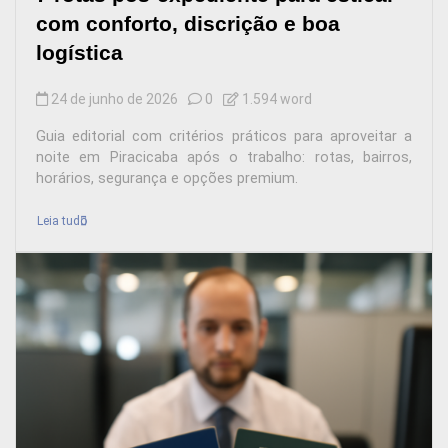
com conforto, discrição e boa
logística
24 de junho de 2026
0
1.594 word
Guia editorial com critérios práticos para aproveitar a
noite em Piracicaba após o trabalho: rotas, bairros,
horários, segurança e opções premium.
Leia tudo