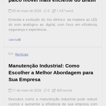
30 de maio de 2026
0
1.347 word
Entenda a evolução do trio elétrico: da madeira ao LED,
do som analógico ao digital, com foco em eficiência,
segurança e experiência...
Leia tudo
Em
Notícias
Manutenção Industrial: Como
Escolher a Melhor Abordagem para
Sua Empresa
11 de maio de 2026
0
460 words
Descubra como a manutenção industrial pode reduzir
custos e aumentar a eficiência da sua empresa com