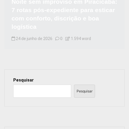
Noite sem improviso em Piracicaba:
7 rotas pós-expediente para esticar
com conforto, discrição e boa
logística
24 de junho de 2026
0
1.594 word
Pesquisar
Pesquisar