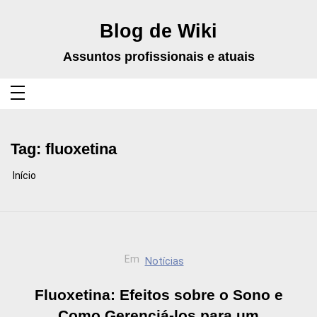
Pular
para
o
Blog de Wiki
conteúdo
Assuntos profissionais e atuais
Tag:
fluoxetina
Início
Em
Notícias
Fluoxetina: Efeitos sobre o Sono e
Como Gerenciá-los para um