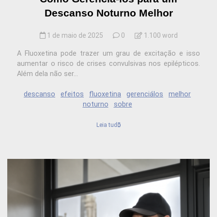
Descanso Noturno Melhor
1 de maio de 2025
0
1.100 word
A Fluoxetina pode trazer um grau de excitação e isso
aumentar o risco de crises convulsivas nos epilépticos.
Além dela não ser...
descanso
efeitos
fluoxetina
gerenciálos
melhor
noturno
sobre
Leia tudo