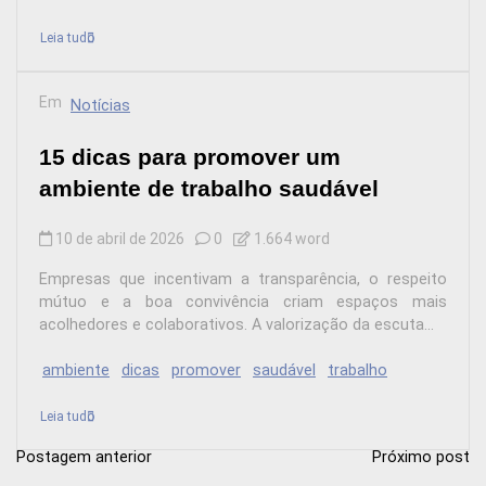
Leia tudo
Em
Notícias
15 dicas para promover um
ambiente de trabalho saudável
10 de abril de 2026
0
1.664 word
Empresas que incentivam a transparência, o respeito
mútuo e a boa convivência criam espaços mais
acolhedores e colaborativos. A valorização da escuta...
ambiente
dicas
promover
saudável
trabalho
Leia tudo
Postagem anterior
Próximo post
N