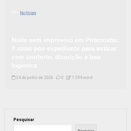
Em
Notícias
Noite sem improviso em Piracicaba:
7 rotas pós-expediente para esticar
com conforto, discrição e boa
logística
24 de junho de 2026
0
1.594 word
Pesquisar
Pesquisar