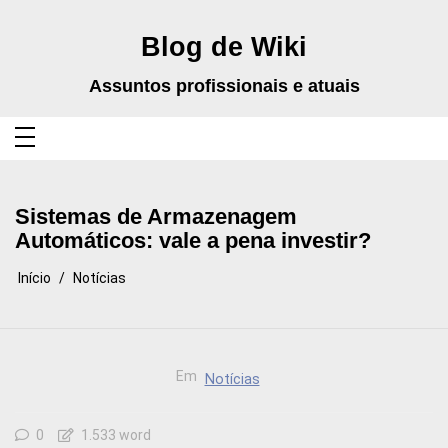
Pular
para
o
Blog de Wiki
conteúdo
Assuntos profissionais e atuais
Sistemas de Armazenagem
Automáticos: vale a pena investir?
Início
Notícias
Em
Notícias
0
1.533 word