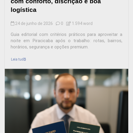
com conforto, discrição e boa
logística
24 de junho de 2026
0
1.594 word
Guia editorial com critérios práticos para aproveitar a
noite em Piracicaba após o trabalho: rotas, bairros,
horários, segurança e opções premium.
Leia tudo