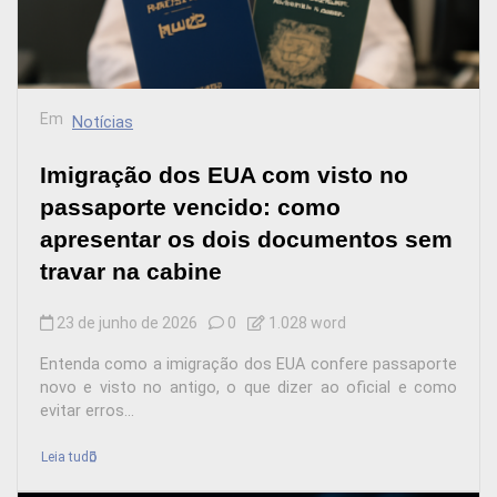
Em
Notícias
Imigração dos EUA com visto no
passaporte vencido: como
apresentar os dois documentos sem
travar na cabine
23 de junho de 2026
0
1.028 word
Entenda como a imigração dos EUA confere passaporte
novo e visto no antigo, o que dizer ao oficial e como
evitar erros...
Leia tudo