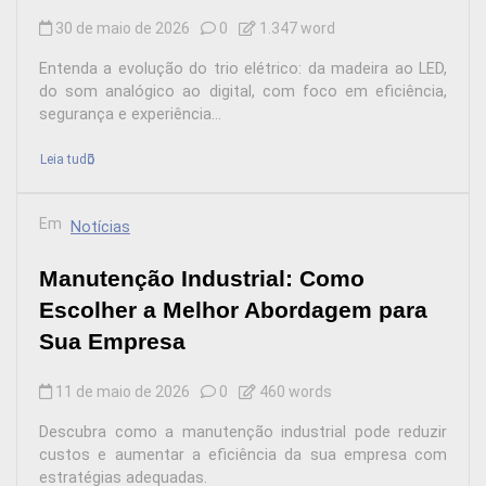
30 de maio de 2026
0
1.347 word
Entenda a evolução do trio elétrico: da madeira ao LED,
do som analógico ao digital, com foco em eficiência,
segurança e experiência...
Leia tudo
Em
Notícias
Manutenção Industrial: Como
Escolher a Melhor Abordagem para
Sua Empresa
11 de maio de 2026
0
460 words
Descubra como a manutenção industrial pode reduzir
custos e aumentar a eficiência da sua empresa com
estratégias adequadas.