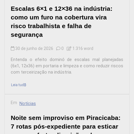
Escalas 6×1 e 12×36 na indústria:
como um furo na cobertura vira
risco trabalhista e falha de
segurança
30 de junho de 2026
0
1.316 word
Entenda o efeito dominó de escalas mal planejadas
(6x1, 12x36) em portaria e limpeza e como reduzir riscos
com terceirização na indústria.
Leia tudo
Em
Notícias
Noite sem improviso em Piracicaba:
7 rotas pós-expediente para esticar