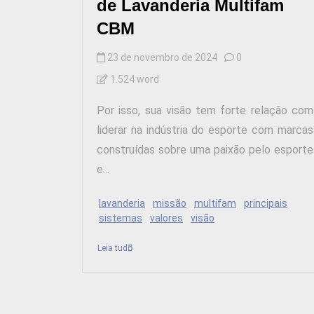
de Lavanderia Multifam
CBM
23 de novembro de 2024
0
1.524 word
Por isso, sua visão tem forte relação com
liderar na indústria do esporte com marcas
construídas sobre uma paixão pelo esporte
e...
lavanderia
missão
multifam
principais
sistemas
valores
visão
Leia tudo