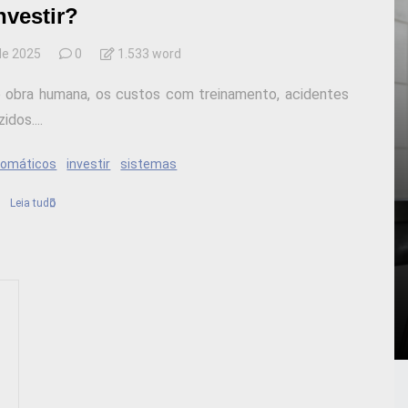
nvestir?
de 2025
0
1.533 word
 obra humana, os custos com treinamento, acidentes
dos....
tomáticos
investir
sistemas
Leia tudo