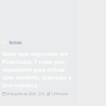
Em
Notícias
Noite sem improviso em
Piracicaba: 7 rotas pós-
expediente para esticar
com conforto, discrição e
boa logística
24 de junho de 2026
0
1.594 word