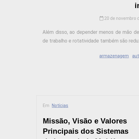
i
20 de novembro 
Além disso, ao depender menos de mão de
de trabalho e rotatividade também são reduzi
armazenagem
au
Em
Notícias
Missão, Visão e Valores
Principais dos Sistemas