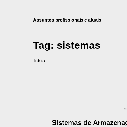
Pular
para
o
Assuntos profissionais e atuais
conteúdo
Tag:
sistemas
Início
E
Sistemas de Armazenag