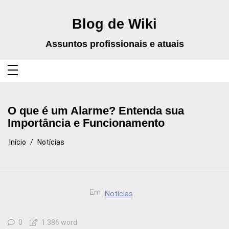
Pular
para
o
Blog de Wiki
conteúdo
Assuntos profissionais e atuais
O que é um Alarme? Entenda sua
Importância e Funcionamento
Início
Notícias
Em
Notícias
0
1.386 word