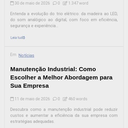
30 de maio de 2026
0
1.347 word
Entenda a evolução do trio elétrico: da madeira ao LED,
do som analógico ao digital, com foco em eficiência,
segurança e experiência...
Leia tudo
Em
Notícias
Manutenção Industrial: Como
Escolher a Melhor Abordagem para
Sua Empresa
11 de maio de 2026
0
460 words
Descubra como a manutenção industrial pode reduzir
custos e aumentar a eficiência da sua empresa com
estratégias adequadas.