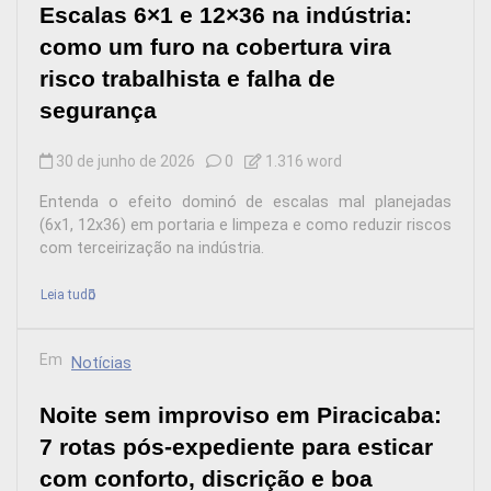
Escalas 6×1 e 12×36 na indústria:
como um furo na cobertura vira
risco trabalhista e falha de
segurança
30 de junho de 2026
0
1.316 word
Entenda o efeito dominó de escalas mal planejadas
(6x1, 12x36) em portaria e limpeza e como reduzir riscos
com terceirização na indústria.
Leia tudo
Em
Notícias
Noite sem improviso em Piracicaba:
7 rotas pós-expediente para esticar
com conforto, discrição e boa