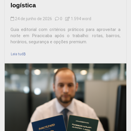
logística
24 de junho de 2026
0
1.594 word
Guia editorial com critérios práticos para aproveitar a
noite em Piracicaba após o trabalho: rotas, bairros,
horários, segurança e opções premium.
Leia tudo