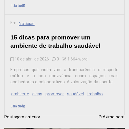
Leia tudo
Em
Notícias
15 dicas para promover um
ambiente de trabalho saudável
10 de abril de 2026
0
1.664 word
Empresas que incentivam a transparência, o respeito
mútuo e a boa convivência criam espaços mais
acolhedores e colaborativos. A valorização da escuta...
ambiente
dicas
promover
saudável
trabalho
Leia tudo
Postagem anterior
Próximo post
N
a