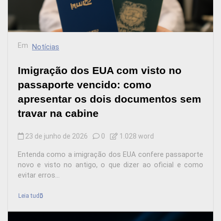
Em
Notícias
Imigração dos EUA com visto no
passaporte vencido: como
apresentar os dois documentos sem
travar na cabine
23 de junho de 2026
0
1.028 word
Entenda como a imigração dos EUA confere passaporte
novo e visto no antigo, o que dizer ao oficial e como
evitar erros...
Leia tudo