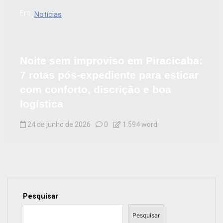
Em
Notícias
Noite sem improviso em Piracicaba:
7 rotas pós-expediente para esticar
com conforto, discrição e boa
logística
24 de junho de 2026
0
1.594 word
Pesquisar
Pesquisar