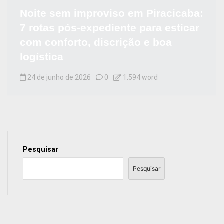
Noite sem improviso em Piracicaba:
7 rotas pós-expediente para esticar
com conforto, discrição e boa
logística
24 de junho de 2026
0
1.594 word
Pesquisar
Pesquisar