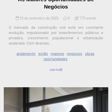
Negócios
15 de setembro de 2025
0
775 words
O mercado da construção civil está em constante
evolução, impulsionado por investimentos públicos e
privados, crescimento populacional e urbanização
acelerada. Com diversas...
andamento
estão
maiores
negócios
obras
oportunidades
Leia tudo