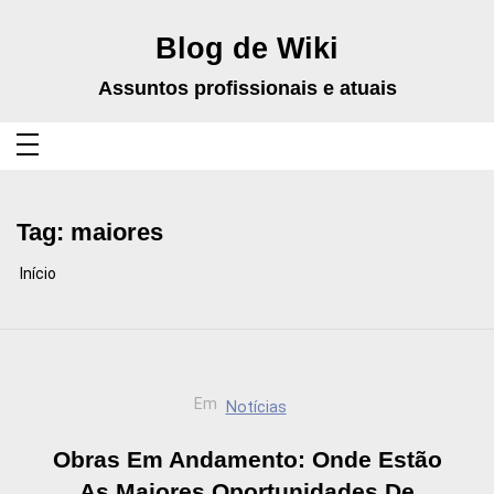
Pular
para
o
Blog de Wiki
conteúdo
Assuntos profissionais e atuais
Tag:
maiores
Início
Em
Notícias
Obras Em Andamento: Onde Estão
As Maiores Oportunidades De