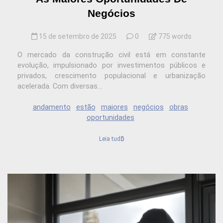
Negócios
15 de setembro de 2025
0
775 words
O mercado da construção civil está em constante
evolução, impulsionado por investimentos públicos e
privados, crescimento populacional e urbanização
acelerada. Com diversas...
andamento
estão
maiores
negócios
obras
oportunidades
Leia tudo