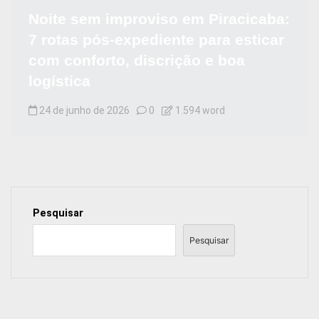
Noite sem improviso em Piracicaba:
7 rotas pós-expediente para esticar
com conforto, discrição e boa
logística
24 de junho de 2026
0
1.594 word
Pesquisar
Pesquisar