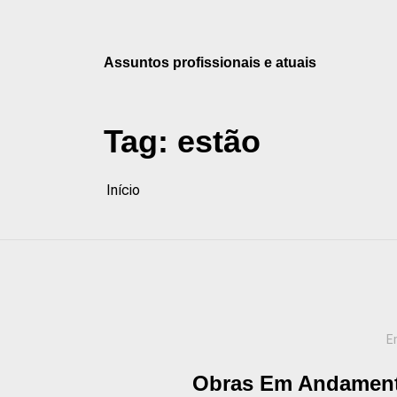
Pular
para
o
Assuntos profissionais e atuais
conteúdo
Tag:
estão
Início
E
Obras Em Andament