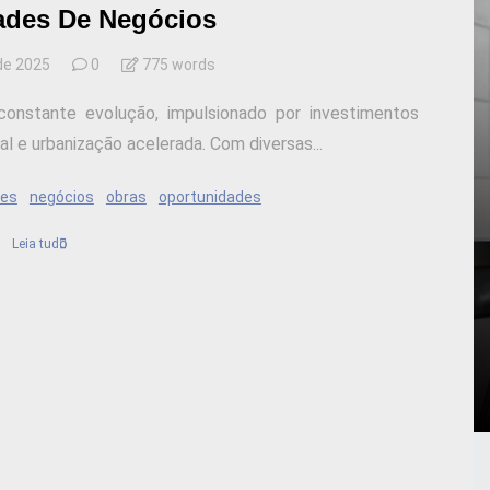
ades De Negócios
de 2025
0
775 words
onstante evolução, impulsionado por investimentos
l e urbanização acelerada. Com diversas...
res
negócios
obras
oportunidades
Leia tudo