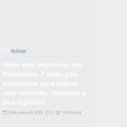
Em
Notícias
Noite sem improviso em
Piracicaba: 7 rotas pós-
expediente para esticar
com conforto, discrição e
boa logística
24 de junho de 2026
0
1.594 word