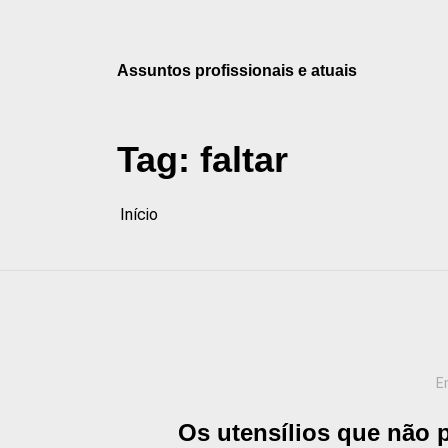
Pular
para
o
Assuntos profissionais e atuais
conteúdo
Tag:
faltar
Início
E
Os utensílios que não 