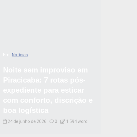
Em
Notícias
Noite sem improviso em
Piracicaba: 7 rotas pós-
expediente para esticar
com conforto, discrição e
boa logística
24 de junho de 2026
0
1.594 word