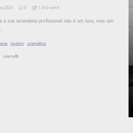
de 2025
0
1.263 word
 a sua lavanderia profissional não é um luxo, mas sim
..
eria
podem
utensílios
Leia tudo