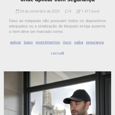
24 de setembro de 2025
0
1.417 word
Caso as máquinas não possuam todos os dispositivos
adequados ou a sinalização de bloqueio esteja ausente,
o item deve ser marcado como...
aplicar
baixo
investimentos
risco
saiba
segurança
Leia tudo