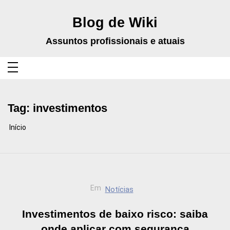
Pular
para
o
Blog de Wiki
conteúdo
Assuntos profissionais e atuais
Tag:
investimentos
Início
Em
Notícias
Investimentos de baixo risco: saiba
onde aplicar com segurança