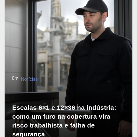
g
a
ç
ã
o
d
e
P
Em
Notícias
o
s
t
Escalas 6×1 e 12×36 na indústria:
como um furo na cobertura vira
risco trabalhista e falha de
segurança