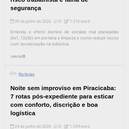
segurança
30 de junho de 2026
0
1.316 word
Entenda o efeito dominó de escalas mal planejadas
(6x1, 12x36) em portaria e limpeza e como reduzir riscos
com terceirização na indústria.
Leia tudo
Em
Notícias
Noite sem improviso em Piracicaba:
7 rotas pós-expediente para esticar
com conforto, discrição e boa
logística
24 de junho de 2026
0
1.594 word