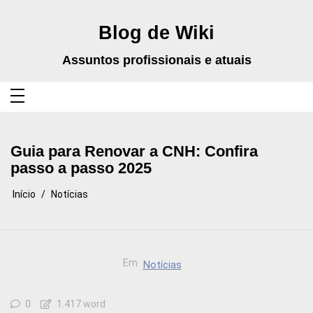
Pular
para
o
Blog de Wiki
conteúdo
Assuntos profissionais e atuais
Guia para Renovar a CNH: Confira
passo a passo 2025
Início
Notícias
Em
Notícias
0
1.417 word