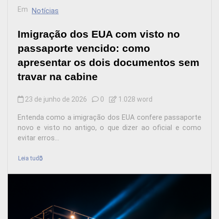
Em
Notícias
Imigração dos EUA com visto no
passaporte vencido: como
apresentar os dois documentos sem
travar na cabine
23 de junho de 2026
0
1.028 word
Entenda como a imigração dos EUA confere passaporte
novo e visto no antigo, o que dizer ao oficial e como
evitar erros...
Leia tudo