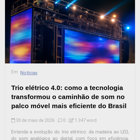
Em
Notícias
Trio elétrico 4.0: como a tecnologia
transformou o caminhão de som no
palco móvel mais eficiente do Brasil
30 de maio de 2026
0
1.347 word
Entenda a evolução do trio elétrico: da madeira ao LED,
do som analógico ao digital, com foco em eficiência,