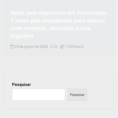
Noite sem improviso em Piracicaba:
7 rotas pós-expediente para esticar
com conforto, discrição e boa
logística
24 de junho de 2026
0
1.594 word
Pesquisar
Pesquisar