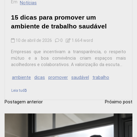
Em
Notícias
15 dicas para promover um
ambiente de trabalho saudável
10 de abril de 2026
0
1.664 word
Empresas que incentivam a transparência, o respeito
mútuo e a boa convivência criam espaços mais
acolhedores e colaborativos. A valorização da escuta...
ambiente
dicas
promover
saudável
trabalho
Leia tudo
Postagem anterior
Próximo post
N
a
v
e