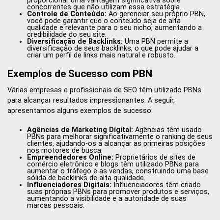
proporcionar uma vantagem significativa sobre
concorrentes que não utilizam essa estratégia.
Controle de Conteúdo:
Ao gerenciar seu próprio PBN,
você pode garantir que o conteúdo seja de alta
qualidade e relevante para o seu nicho, aumentando a
credibilidade do seu site.
Diversificação de Backlinks:
Uma PBN permite a
diversificação de seus backlinks, o que pode ajudar a
criar um perfil de links mais natural e robusto.
Exemplos de Sucesso com PBN
Várias
empresas
e profissionais de SEO têm utilizado PBNs
para alcançar resultados impressionantes. A seguir,
apresentamos alguns exemplos de sucesso:
Agências de Marketing Digital:
Agências têm usado
PBNs para melhorar significativamente o ranking de seus
clientes, ajudando-os a alcançar as primeiras posições
nos motores de busca.
Empreendedores Online:
Proprietários de sites de
comércio eletrônico e blogs têm utilizado PBNs para
aumentar o tráfego e as vendas, construindo uma base
sólida de backlinks de alta qualidade.
Influenciadores Digitais:
Influenciadores têm criado
suas próprias PBNs para promover produtos e serviços,
aumentando a visibilidade e a autoridade de suas
marcas pessoais.