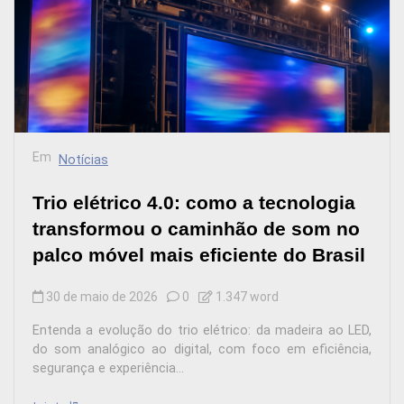
Em
Notícias
Trio elétrico 4.0: como a tecnologia
transformou o caminhão de som no
palco móvel mais eficiente do Brasil
30 de maio de 2026
0
1.347 word
Entenda a evolução do trio elétrico: da madeira ao LED,
do som analógico ao digital, com foco em eficiência,
segurança e experiência...