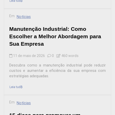
Leia tudo
Em
Notícias
Manutenção Industrial: Como
Escolher a Melhor Abordagem para
Sua Empresa
11 de maio de 2026
0
460 words
Descubra como a manutenção industrial pode reduzir
custos e aumentar a eficiência da sua empresa com
estratégias adequadas.
Leia tudo
Em
Notícias