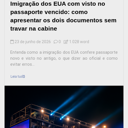
Imigração dos EUA com visto no
passaporte vencido: como
apresentar os dois documentos sem
travar na cabine
23 de junho de 2026
0
1.028 word
Entenda como a imigração dos EUA confere passaporte
novo e visto no antigo, o que dizer ao oficial e como
evitar erros...
Leia tudo