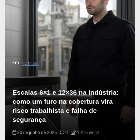
ç
ã
o
d
e
P
Em
Notícias
o
s
t
Escalas 6×1 e 12×36 na indústria:
como um furo na cobertura vira
risco trabalhista e falha de
segurança
30 de junho de 2026
0
1.316 word