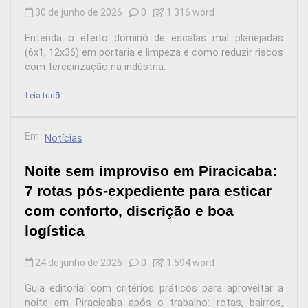
30 de junho de 2026
0
1.316 word
Entenda o efeito dominó de escalas mal planejadas
(6x1, 12x36) em portaria e limpeza e como reduzir riscos
com terceirização na indústria.
Leia tudo
Em
Notícias
Noite sem improviso em Piracicaba:
7 rotas pós-expediente para esticar
com conforto, discrição e boa
logística
24 de junho de 2026
0
1.594 word
Guia editorial com critérios práticos para aproveitar a
noite em Piracicaba após o trabalho: rotas, bairros,