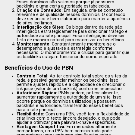
Esses domínios são valiosos porque já possuem
backlinks e uma certa autoridade estabelecida.
Criação de Conteúdo:
Em seguida, cria-se conteúdo
relevante e de qualidade nesses domínios. O conteúdo
deve ser único e bem elaborado para manter a aparência
de sites legítimos.
Interligação dos Sites:
Os blogs dentro da rede são
interligados estrategicamente para direcionar tráfego e
autoridade ao site principal. Essa interligação deve ser
feita de maneira natural para maximizar os benefícios.
Monitoramento:
Constantemente monitora-se o
desempenho e ajusta-se a estratégia conforme
necessário. O monitoramento é crucial para garantir que
os backlinks estejam funcionando como esperado.
Benefícios do Uso de PBN
Controle Total:
Ao ter controle total sobre os sites da
rede, é possível gerenciar melhor os backlinks. Isso
permite ajustes rápidos e a capacidade de direcionar o
link juice (valor de um backlink) conforme necessário.
Autoridade Rápida:
PBNs podem, potencialmente,
aumentar rapidamente a autoridade de um site. Isso
ocorre porque os domínios utilizados já possuem
backlinks e autoridade, transferindo esses benefícios
para o site principal.
Flexibilidade:
Com uma PBN, você tem a flexibilidade de
criar links com o texto âncora desejado, o que pode
ajudar a otimizar para palavras-chave específicas.
Vantagem Competitiva:
Em mercados altamente
competitivos, uma PBN bem administrada pode