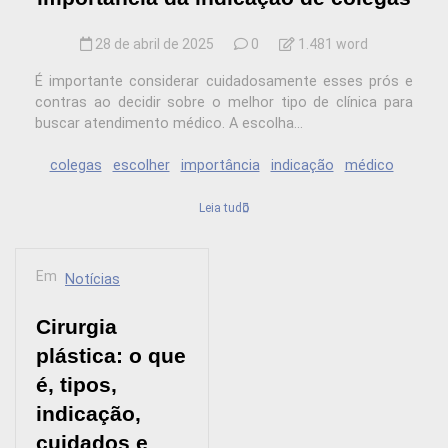
28 de abril de 2025
0
1.481 word
É importante considerar cuidadosamente esses prós e
contras ao decidir sobre o melhor tipo de clínica para
buscar atendimento médico. A escolha...
colegas
escolher
importância
indicação
médico
Leia tudo
Em
Notícias
Cirurgia
plástica: o que
é, tipos,
indicação,
cuidados e