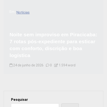
Em
Notícias
Noite sem improviso em Piracicaba:
7 rotas pós-expediente para esticar
com conforto, discrição e boa
logística
24 de junho de 2026
0
1.594 word
Pesquisar