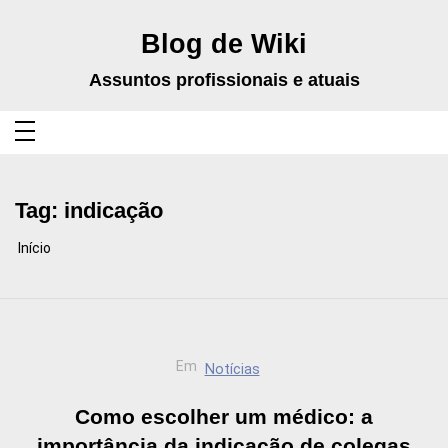
Pular
para
o
Blog de Wiki
conteúdo
Assuntos profissionais e atuais
Tag:
indicação
Início
Em
Notícias
Como escolher um médico: a
importância da indicação de colegas