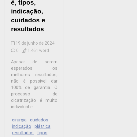
é, tipos,
indicação,
cuidados e
resultados
19 de junho de 2024
0
1.461 word
Apesar de serem
esperados os
melhores resultados,
não é possível dar
100% de garantia. O
processo de
cicatrização é muito
individual e...
cirurgia
cuidados
indicação
plástica
resultados
tipos