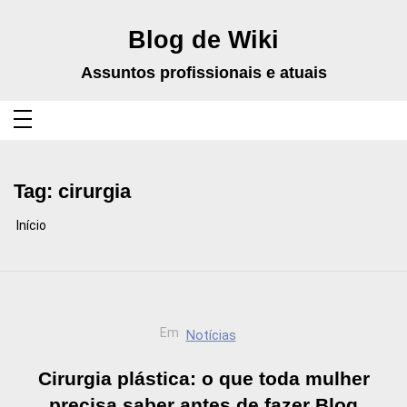
Pular
para
o
Blog de Wiki
conteúdo
Assuntos profissionais e atuais
Tag:
cirurgia
Início
Em
Notícias
Cirurgia plástica: o que toda mulher
precisa saber antes de fazer Blog