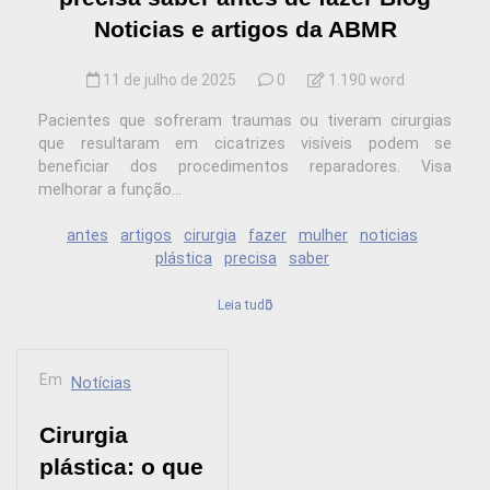
Noticias e artigos da ABMR
11 de julho de 2025
0
1.190 word
Pacientes que sofreram traumas ou tiveram cirurgias
que resultaram em cicatrizes visíveis podem se
beneficiar dos procedimentos reparadores. Visa
melhorar a função...
antes
artigos
cirurgia
fazer
mulher
noticias
plástica
precisa
saber
Leia tudo
Em
Notícias
Cirurgia
plástica: o que