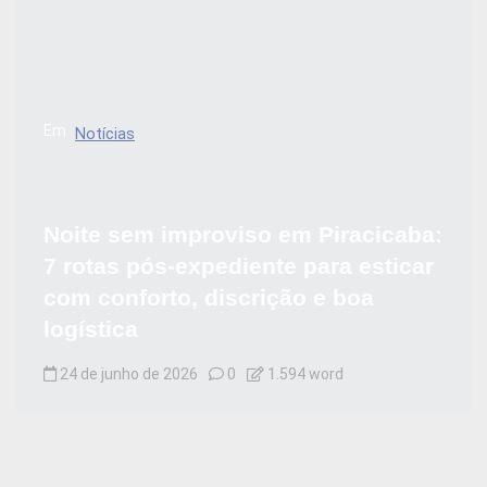
Em
Notícias
Noite sem improviso em Piracicaba:
7 rotas pós-expediente para esticar
com conforto, discrição e boa
logística
24 de junho de 2026
0
1.594 word