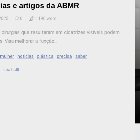
cias e artigos da ABMR
 2025
0
1.190 word
cirurgias que resultaram em cicatrizes visíveis podem
 Visa melhorar a função...
mulher
noticias
plástica
precisa
saber
Leia tudo