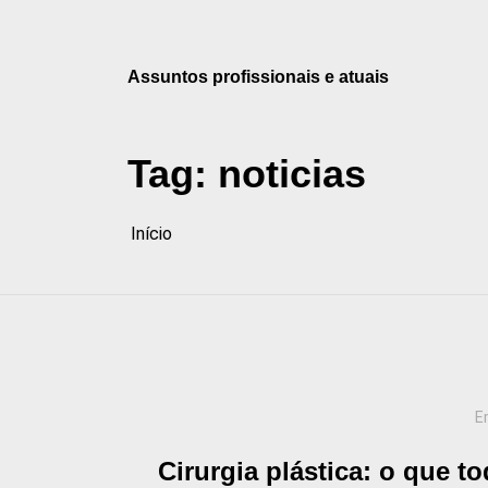
Pular
para
o
Assuntos profissionais e atuais
conteúdo
Tag:
noticias
Início
E
Cirurgia plástica: o que t