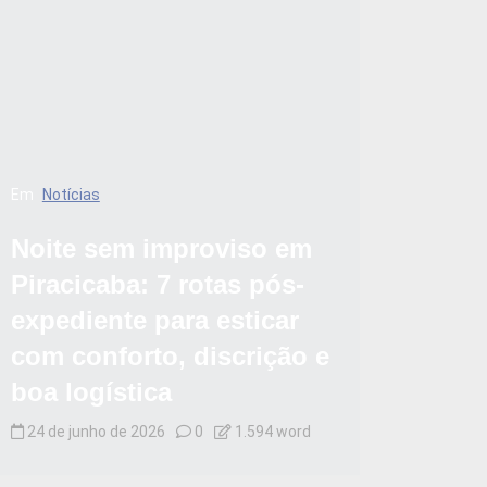
Em
Notícias
Noite sem improviso em
Piracicaba: 7 rotas pós-
expediente para esticar
com conforto, discrição e
boa logística
24 de junho de 2026
0
1.594 word