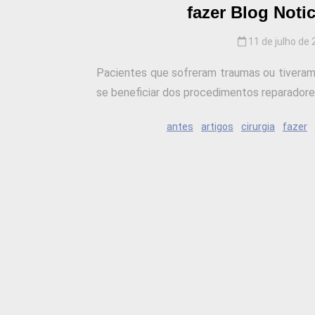
fazer Blog Noti
11 de julho de
Pacientes que sofreram traumas ou tiveram 
se beneficiar dos procedimentos reparadores.
antes
artigos
cirurgia
fazer