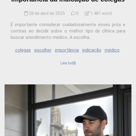
28 de abril de 2025
0
1.481 word
É importante considerar cuidadosamente esses prós e
contras ao decidir sobre o melhor tipo de clínica para
buscar atendimento médico. A escolha...
colegas
escolher
importância
indicação
médico
Leia tudo