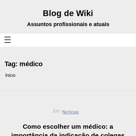
Pular
para
o
Blog de Wiki
conteúdo
Assuntos profissionais e atuais
Tag:
médico
Início
Em
Notícias
Como escolher um médico: a
importância da indicação de colegas