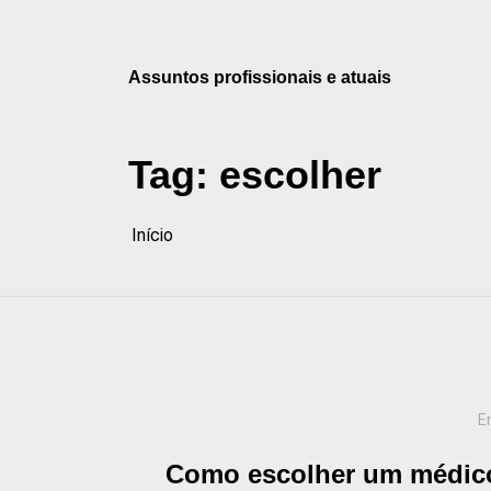
Pular
para
o
Assuntos profissionais e atuais
conteúdo
Tag:
escolher
Início
E
Como escolher um médico: