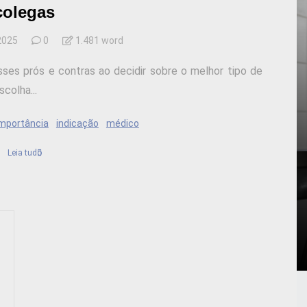
colegas
 2025
0
1.481 word
ses prós e contras ao decidir sobre o melhor tipo de
colha...
mportância
indicação
médico
Leia tudo