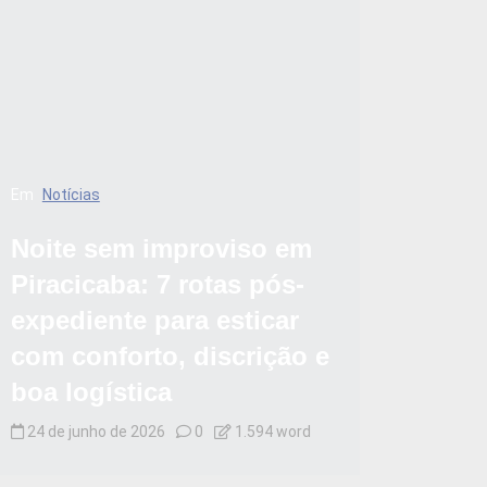
Em
Notícias
Noite sem improviso em
Piracicaba: 7 rotas pós-
expediente para esticar
com conforto, discrição e
boa logística
24 de junho de 2026
0
1.594 word