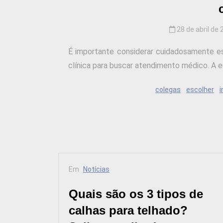
28 de abril de
É importante considerar cuidadosamente es
clínica para buscar atendimento médico. A es
colegas
escolher
i
Em
Notícias
Quais são os 3 tipos de
calhas para telhado?