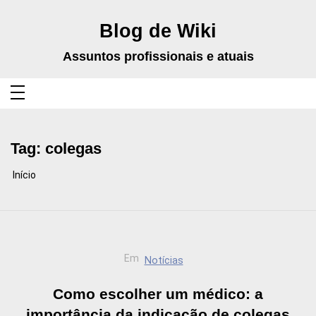
Pular
para
o
Blog de Wiki
conteúdo
Assuntos profissionais e atuais
Tag:
colegas
Início
Em
Notícias
Como escolher um médico: a
importância da indicação de colegas