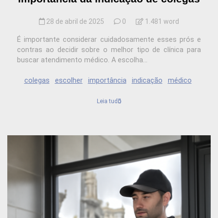
28 de abril de 2025
0
1.481 word
É importante considerar cuidadosamente esses prós e
contras ao decidir sobre o melhor tipo de clínica para
buscar atendimento médico. A escolha...
colegas
escolher
importância
indicação
médico
Leia tudo