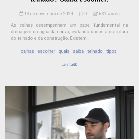
13 de novembro de 2024
0
631 words
As calhas desempenham um papel fundamental na
drenagem da água da chuva, evitando danos à estrutura
do telhado e da construção. Existem...
calhas
escolher
quais
saiba
telhado
tipos
Leia tudo