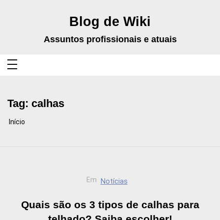
Pular
para
o
Blog de Wiki
conteúdo
Assuntos profissionais e atuais
Tag:
calhas
Início
Em
Notícias
Quais são os 3 tipos de calhas para
telhado? Saiba escolher!