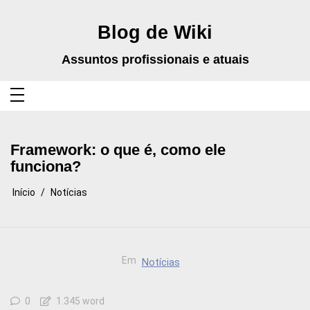
Pular
para
o
Blog de Wiki
conteúdo
Assuntos profissionais e atuais
Framework: o que é, como ele
funciona?
Início
Notícias
Em
Notícias
0
1.345 word