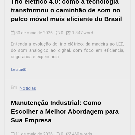
Trio elétrico 4.0: como a tecnologia
transformou o caminhão de som no
palco móvel mais eficiente do Brasil
30 de maio de 2026
0
1.347 word
Entenda a evolução do trio elétrico: da madeira ao LED,
do som analógico ao digital, com foco em eficiência,
segurança e experiência...
Leia tudo
Em
Notícias
Manutenção Industrial: Como
Escolher a Melhor Abordagem para
Sua Empresa
11 de maio de 2026
0
460 words