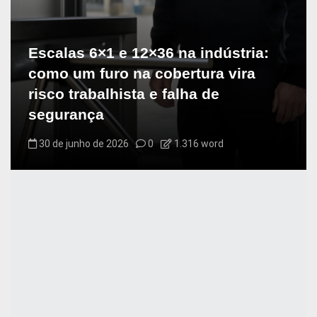
s
t
Escalas 6×1 e 12×36 na indústria:
como um furo na cobertura vira
risco trabalhista e falha de
segurança
30 de junho de 2026
0
1.316 word