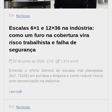
Em
Notícias
Escalas 6×1 e 12×36 na indústria:
como um furo na cobertura vira
risco trabalhista e falha de
segurança
30 de junho de 2026
0
1.316 word
Entenda o efeito dominó de escalas mal planejadas
(6x1, 12x36) em portaria e limpeza e como reduzir riscos
com terceirização na indústria.
Leia tudo
Em
Notícias