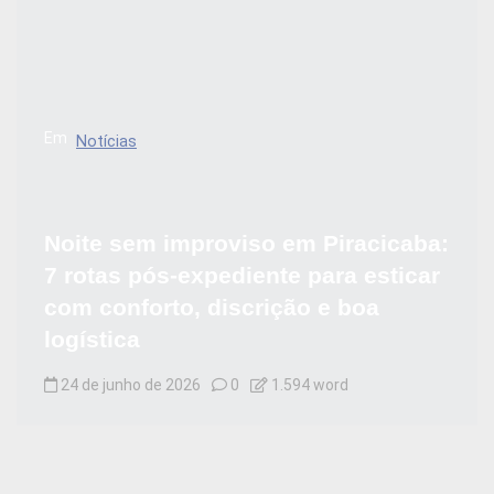
Em
Notícias
Noite sem improviso em Piracicaba:
7 rotas pós-expediente para esticar
com conforto, discrição e boa
logística
24 de junho de 2026
0
1.594 word