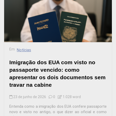
Em
Notícias
Imigração dos EUA com visto no
passaporte vencido: como
apresentar os dois documentos sem
travar na cabine
23 de junho de 2026
0
1.028 word
Entenda como a imigração dos EUA confere passaporte
novo e visto no antigo, o que dizer ao oficial e como