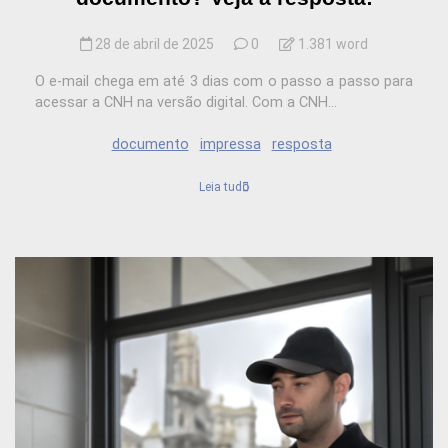
28 de abril de 2025
0
1.381 word
O e-mail chega em até 3 dias com o passo a passo para
acessar a CNH na versão digital. Com a CNH...
documento
impressa
resposta
Leia tudo