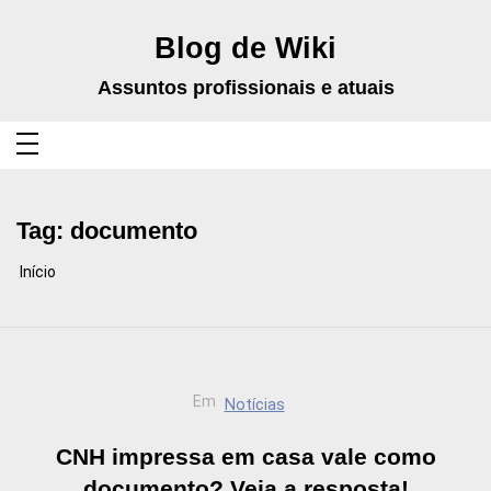
Pular
para
o
Blog de Wiki
conteúdo
Assuntos profissionais e atuais
Tag:
documento
Início
Em
Notícias
CNH impressa em casa vale como
documento? Veja a resposta!