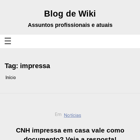
Pular
para
o
Blog de Wiki
conteúdo
Assuntos profissionais e atuais
Tag:
impressa
Início
Em
Notícias
CNH impressa em casa vale como
documento? Veja a resposta!