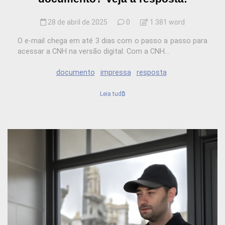
28 de abril de 2025
0
1.381 word
O e-mail chega em até 3 dias com o passo a passo para
acessar a CNH na versão digital. Com a CNH...
documento
impressa
resposta
Leia tudo