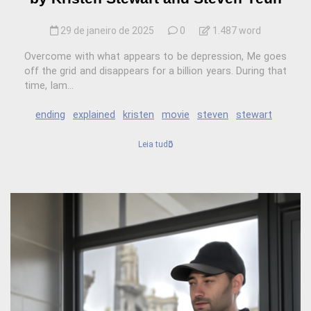
29 de janeiro de 2025
0
1.487 word
Overcome with what appears to be depression, Me goes
off the grid and disappears for a billion years. During that
time, Iam...
ending
explained
kristen
movie
steven
stewart
Leia tudo