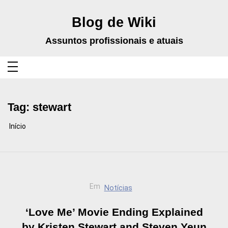
Pular
para
o
Blog de Wiki
conteúdo
Assuntos profissionais e atuais
Tag:
stewart
Início
Em
Notícias
‘Love Me’ Movie Ending Explained
by Kristen Stewart and Steven Yeun