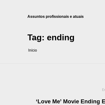
Pular
para
o
Assuntos profissionais e atuais
conteúdo
Tag:
ending
Início
E
‘Love Me’ Movie Ending E