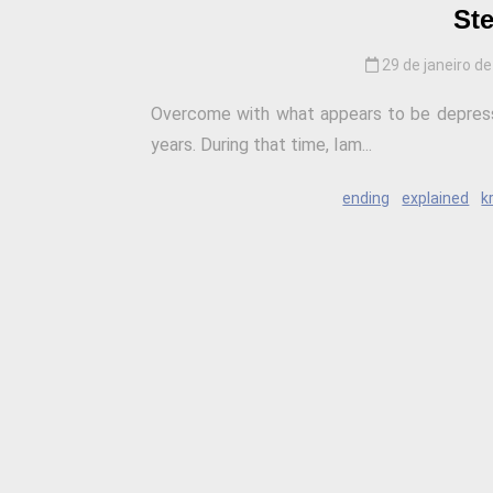
St
29 de janeiro d
Overcome with what appears to be depressio
years. During that time, Iam...
ending
explained
k