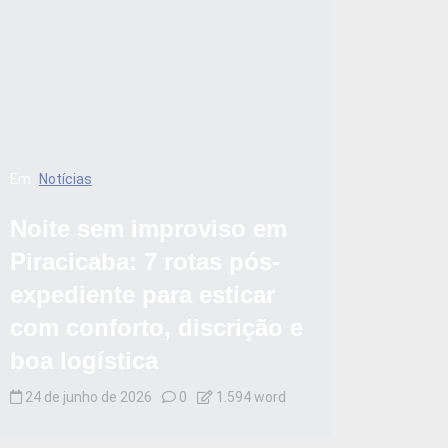
Em
Notícias
Noite sem improviso em
Piracicaba: 7 rotas pós-
expediente para esticar
com conforto, discrição e
boa logística
24 de junho de 2026
0
1.594 word