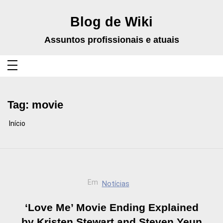
Pular
para
o
Blog de Wiki
conteúdo
Assuntos profissionais e atuais
Tag:
movie
Início
Em
Notícias
‘Love Me’ Movie Ending Explained
by Kristen Stewart and Steven Yeun