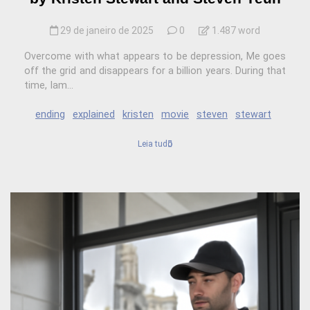
29 de janeiro de 2025
0
1.487 word
Overcome with what appears to be depression, Me goes
off the grid and disappears for a billion years. During that
time, Iam...
ending
explained
kristen
movie
steven
stewart
Leia tudo