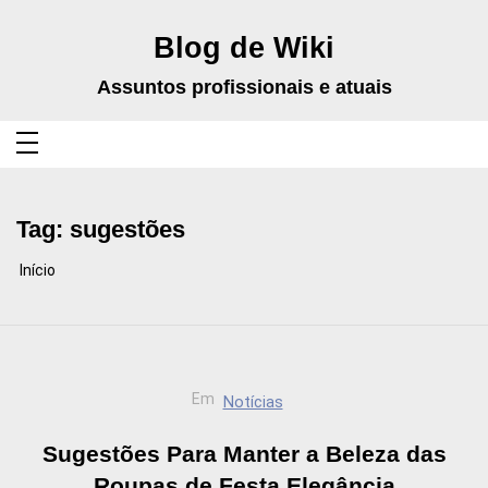
Pular
para
o
Blog de Wiki
conteúdo
Assuntos profissionais e atuais
Tag:
sugestões
Início
Em
Notícias
Sugestões Para Manter a Beleza das
Roupas de Festa Elegância