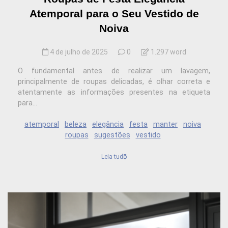
Atemporal para o Seu Vestido de
Noiva
4 de julho de 2025
0
1.297 word
O fundamental antes de realizar um lavagem,
principalmente de roupas delicadas, é olhar correta e
atentamente as informações presentes na etiqueta
para...
atemporal
beleza
elegância
festa
manter
noiva
roupas
sugestões
vestido
Leia tudo