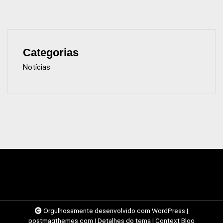
Categorias
Notícias
Orgulhosamente desenvolvido com WordPress
|
postmagthemes.com
|
Detalhes do tema
|
Context Blog