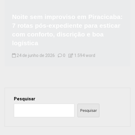
Noite sem improviso em Piracicaba:
7 rotas pós-expediente para esticar
com conforto, discrição e boa
logística
24 de junho de 2026
0
1.594 word
Pesquisar
Pesquisar