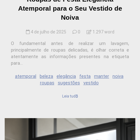
Atemporal para o Seu Vestido de
Noiva
4 de julho de 2025
0
1.297 word
O fundamental antes de realizar um lavagem,
principalmente de roupas delicadas, é olhar correta e
atentamente as informações presentes na etiqueta
para...
atemporal
beleza
elegância
festa
manter
noiva
roupas
sugestões
vestido
Leia tudo