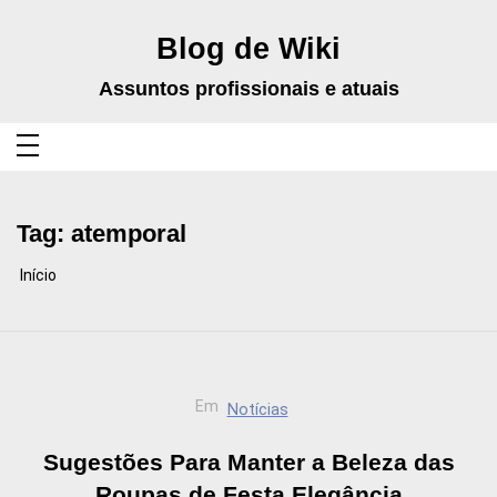
Pular
para
o
Blog de Wiki
conteúdo
Assuntos profissionais e atuais
Tag:
atemporal
Início
Em
Notícias
Sugestões Para Manter a Beleza das
Roupas de Festa Elegância