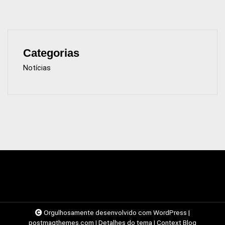
Categorias
Notícias
Orgulhosamente desenvolvido com WordPress
|
postmagthemes.com
|
Detalhes do tema
|
Context Blog