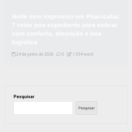
Noite sem improviso em Piracicaba:
7 rotas pós-expediente para esticar
com conforto, discrição e boa
logística
24 de junho de 2026
0
1.594 word
Pesquisar
Pesquisar