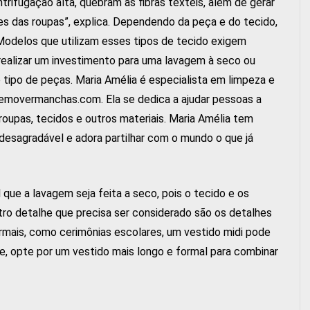
rifugação alta, quebram as fibras têxteis, além de gerar
es das roupas”, explica. Dependendo da peça e do tecido,
Modelos que utilizam esses tipos de tecido exigem
 realizar um investimento para uma lavagem à seco ou
 tipo de peças. Maria Amélia é especialista em limpeza e
removermanchas.com. Ela se dedica a ajudar pessoas a
oupas, tecidos e outros materiais. Maria Amélia tem
a desagradável e adora partilhar com o mundo o que já
que a lavagem seja feita a seco, pois o tecido e os
tro detalhe que precisa ser considerado são os detalhes
rmais, como cerimônias escolares, um vestido midi pode
e, opte por um vestido mais longo e formal para combinar