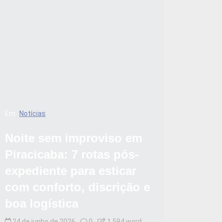
Em
Notícias
Noite sem improviso em
Piracicaba: 7 rotas pós-
expediente para esticar
com conforto, discrição e
boa logística
24 de junho de 2026
0
1.594 word