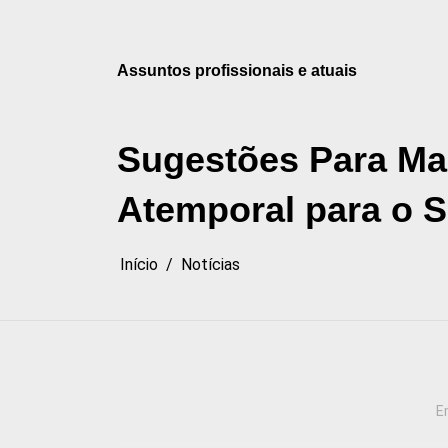
Pular
para
o
Assuntos profissionais e atuais
conteúdo
Sugestões Para Man
Atemporal para o S
Início
Notícias
E