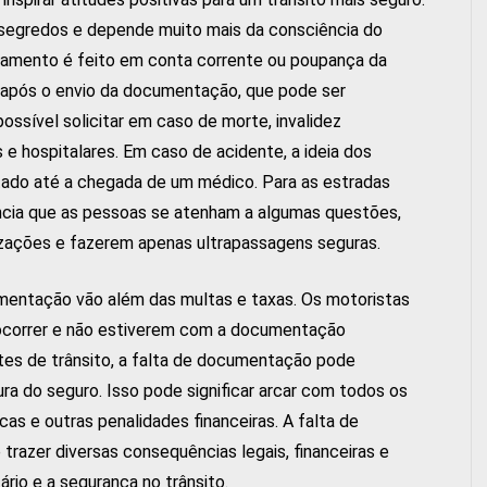
 segredos e depende muito mais da consciência do
agamento é feito em conta corrente ou poupança da
as após o envio da documentação, que pode ser
ossível solicitar em caso de morte, invalidez
 hospitalares. Em caso de acidente, a ideia dos
ntado até a chegada de um médico. Para as estradas
ância que as pessoas se atenham a algumas questões,
lizações e fazerem apenas ultrapassagens seguras.
umentação vão além das multas e taxas. Os motoristas
 ocorrer e não estiverem com a documentação
tes de trânsito, a falta de documentação pode
ura do seguro. Isso pode significar arcar com todos os
s e outras penalidades financeiras. A falta de
azer diversas consequências legais, financeiras e
rio e a segurança no trânsito.