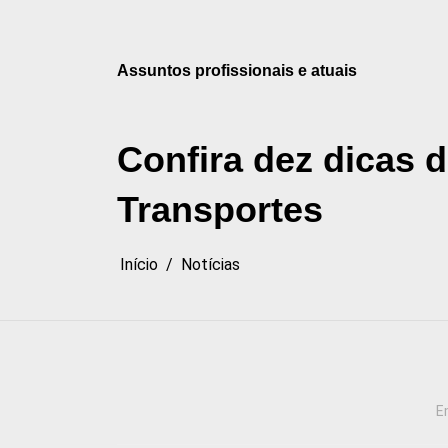
Pular
para
o
Assuntos profissionais e atuais
conteúdo
Confira dez dicas d
Transportes
Início
Notícias
E