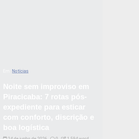
Em
Notícias
Noite sem improviso em
Piracicaba: 7 rotas pós-
expediente para esticar
com conforto, discrição e
boa logística
24 de junho de 2026
0
1.594 word