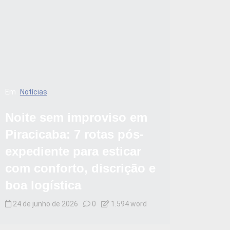
Em
Notícias
Noite sem improviso em
Piracicaba: 7 rotas pós-
expediente para esticar
com conforto, discrição e
boa logística
24 de junho de 2026
0
1.594 word