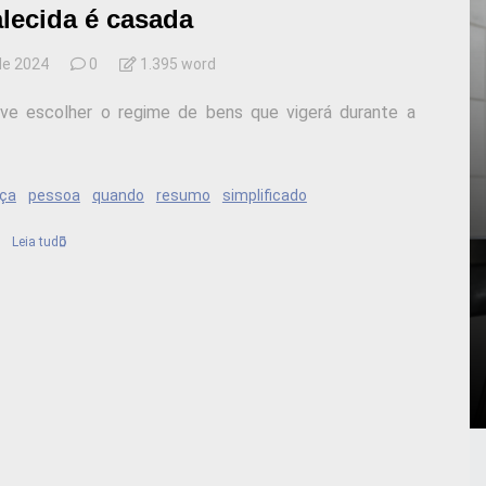
alecida é casada
de 2024
0
1.395 word
eve escolher o regime de bens que vigerá durante a
ça
pessoa
quando
resumo
simplificado
Leia tudo