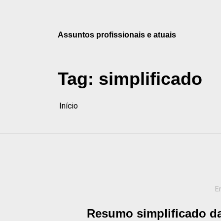
Pular
para
o
Assuntos profissionais e atuais
conteúdo
Tag:
simplificado
Início
E
Resumo simplificado da