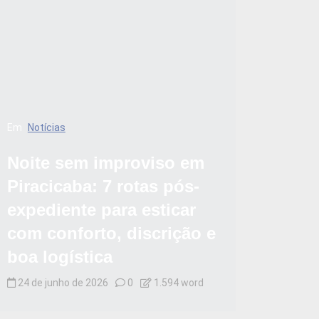
Em
Notícias
Noite sem improviso em
Piracicaba: 7 rotas pós-
expediente para esticar
com conforto, discrição e
boa logística
24 de junho de 2026
0
1.594 word