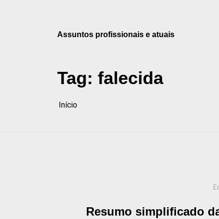
Pular
para
o
Assuntos profissionais e atuais
conteúdo
Tag:
falecida
Início
E
Resumo simplificado da