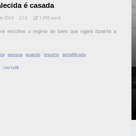
alecida é casada
de 2024
0
1.395 word
eve escolher o regime de bens que vigerá durante a
ça
pessoa
quando
resumo
simplificado
Leia tudo