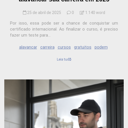
25 de abril de 2025
0
1.140 word
Por isso, essa pode ser a chance de conquistar um
certificado internacional. Ao finalizar o curso, é preciso
fazer um teste para...
alavancar
carreira
cursos
gratuitos
podem
Leia tudo