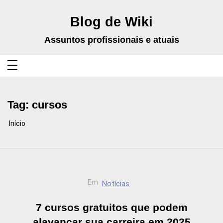
Pular
para
o
Blog de Wiki
conteúdo
Assuntos profissionais e atuais
Tag:
cursos
Início
Em
Notícias
7 cursos gratuitos que podem
alavancar sua carreira em 2025