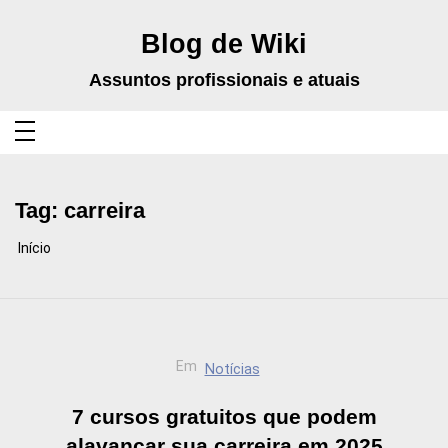
Pular
para
o
Blog de Wiki
conteúdo
Assuntos profissionais e atuais
Tag:
carreira
Início
Em
Notícias
7 cursos gratuitos que podem
alavancar sua carreira em 2025