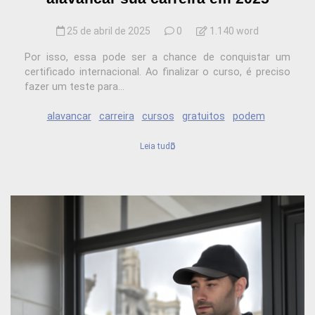
25 de abril de 2025
0
1.140 word
Por isso, essa pode ser a chance de conquistar um
certificado internacional. Ao finalizar o curso, é preciso
fazer um teste para...
alavancar
carreira
cursos
gratuitos
podem
Leia tudo