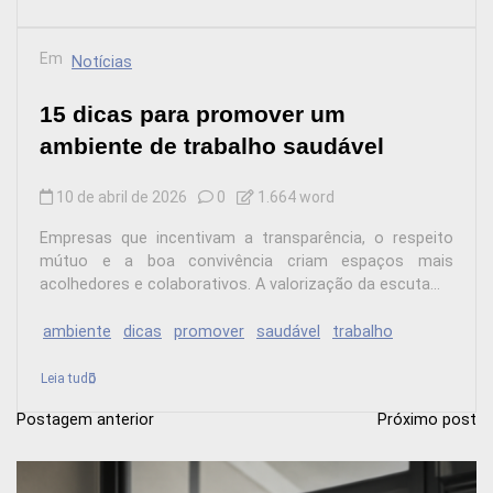
Em
Notícias
15 dicas para promover um
ambiente de trabalho saudável
10 de abril de 2026
0
1.664 word
Empresas que incentivam a transparência, o respeito
mútuo e a boa convivência criam espaços mais
acolhedores e colaborativos. A valorização da escuta...
ambiente
dicas
promover
saudável
trabalho
Leia tudo
Postagem anterior
Próximo post
N
a