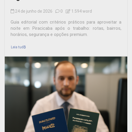
24 de junho de 2026
0
1.594 word
Guia editorial com critérios práticos para aproveitar a
noite em Piracicaba após o trabalho: rotas, bairros,
horários, segurança e opções premium.
Leia tudo