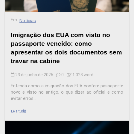
Em
Notícias
Imigração dos EUA com visto no
passaporte vencido: como
apresentar os dois documentos sem
travar na cabine
23 de junho de 2026
0
1.028 word
Entenda como a imigração dos EUA confere passaporte
novo e visto no antigo, o que dizer ao oficial e como
evitar erros...
Leia tudo