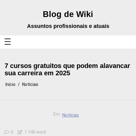
Pular
para
o
Blog de Wiki
conteúdo
Assuntos profissionais e atuais
7 cursos gratuitos que podem alavancar
sua carreira em 2025
Início
Notícias
Em
Notícias
0
1.140 word