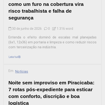
como um furo na cobertura vira
risco trabalhista e falha de
segurança
30 de junho de 2026
0
1.316 word
Entenda o efeito dominó de escalas mal planejadas
(6x1, 12x36) em portaria e limpeza e como reduzir riscos
com terceirização na indústria.
Leia tudo
Em
Notícias
Noite sem improviso em Piracicaba:
7 rotas pós-expediente para esticar
com conforto, discrição e boa
logística