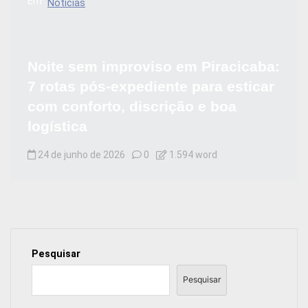
Em
Notícias
Noite sem improviso em Piracicaba:
7 rotas pós-expediente para esticar
com conforto, discrição e boa
logística
24 de junho de 2026
0
1.594 word
Pesquisar
Pesquisar