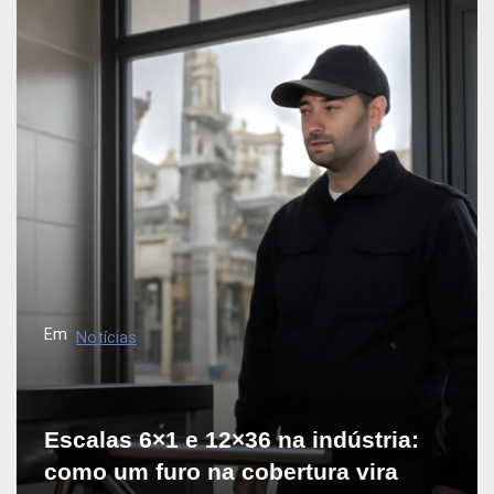
v
e
g
a
ç
ã
o
d
e
P
Em
Notícias
o
s
t
Escalas 6×1 e 12×36 na indústria:
como um furo na cobertura vira