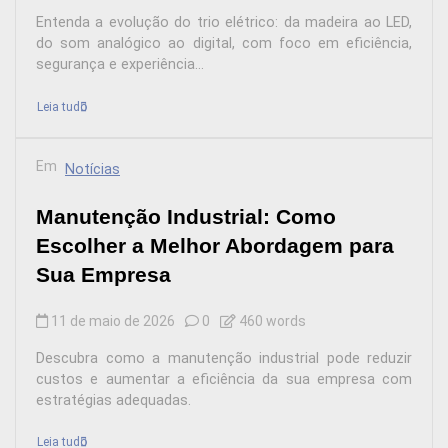
Entenda a evolução do trio elétrico: da madeira ao LED,
do som analógico ao digital, com foco em eficiência,
segurança e experiência...
Leia tudo
Em
Notícias
Manutenção Industrial: Como
Escolher a Melhor Abordagem para
Sua Empresa
11 de maio de 2026
0
460 words
Descubra como a manutenção industrial pode reduzir
custos e aumentar a eficiência da sua empresa com
estratégias adequadas.
Leia tudo