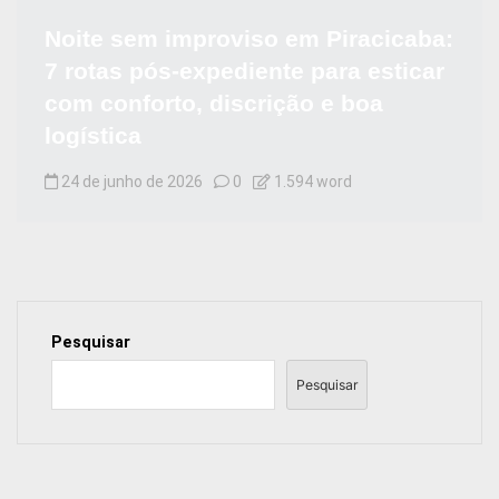
Noite sem improviso em Piracicaba:
7 rotas pós-expediente para esticar
com conforto, discrição e boa
logística
24 de junho de 2026
0
1.594 word
Pesquisar
Pesquisar