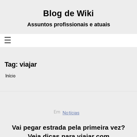
Pular
para
o
Blog de Wiki
conteúdo
Assuntos profissionais e atuais
Tag:
viajar
Início
Em
Notícias
Vai pegar estrada pela primeira vez?
Veja dicas para viajar com