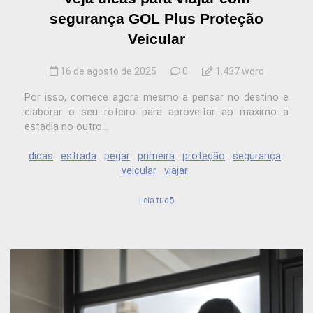
segurança GOL Plus Proteção
Veicular
16 de agosto de 2025
0
1.437 word
Por isso, comece agora mesmo a pensar no destino e
elaborar o seu roteiro para aproveitar ao máximo a
estadia no outro...
dicas
estrada
pegar
primeira
proteção
segurança
veicular
viajar
Leia tudo